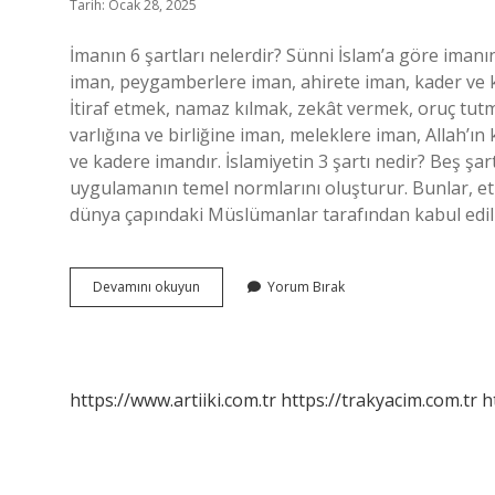
Tarih: Ocak 28, 2025
İmanın 6 şartları nelerdir? Sünni İslam’a göre imanın
iman, peygamberlere iman, ahirete iman, kader ve kaz
İtiraf etmek, namaz kılmak, zekât vermek, oruç tutma
varlığına ve birliğine iman, meleklere iman, Allah’
ve kadere imandır. İslamiyetin 3 şartı nedir? Beş şar
uygulamanın temel normlarını oluşturur. Bunlar, etn
dünya çapındaki Müslümanlar tarafından kabul edil
Imanin
Devamını okuyun
Yorum Bırak
Şartları
Ne
https://www.artiiki.com.tr
https://trakyacim.com.tr
h