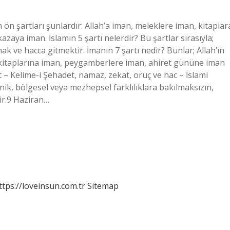
 ön şartları şunlardır: Allah’a iman, meleklere iman, kitaplar
aya iman. İslamın 5 şartı nelerdir? Bu şartlar sırasıyla;
k ve hacca gitmektir. İmanın 7 şartı nedir? Bunlar; Allah’ın
ın kitaplarına iman, peygamberlere iman, ahiret gününe iman
t – Kelime-i Şehadet, namaz, zekat, oruç ve hac – İslami
ik, bölgesel veya mezhepsel farklılıklara bakılmaksızın,
ir.9 Haziran…
ttps://loveinsun.com.tr
Sitemap