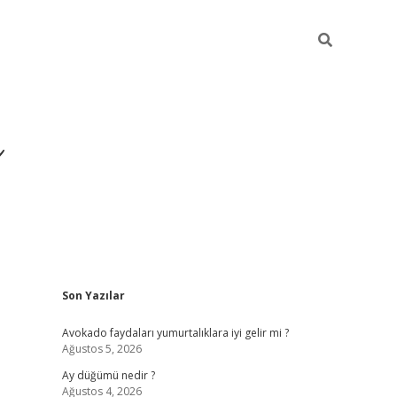
i
Sidebar
Son Yazılar
betci
vdcasino giriş
ilbet casino
ilbet yeni giriş
Avokado faydaları yumurtalıklara iyi gelir mi ?
Ağustos 5, 2026
Ay düğümü nedir ?
Ağustos 4, 2026