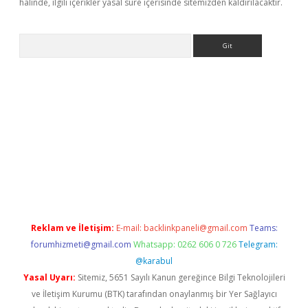
halinde, ilgili içerikler yasal süre içerisinde sitemizden kaldırılacaktır.
Arama
eni giriş
Betexper giriş adresi güncellendi
betexper.xyz
hiltonb
Reklam ve İletişim:
E-mail:
backlinkpaneli@gmail.com
Teams:
forumhizmeti@gmail.com
Whatsapp: 0262 606 0 726
Telegram:
@karabul
Yasal Uyarı:
Sitemiz, 5651 Sayılı Kanun gereğince Bilgi Teknolojileri
ve İletişim Kurumu (BTK) tarafından onaylanmış bir Yer Sağlayıcı