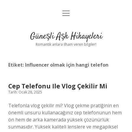
menüyü
Anasayfa
aç
Gizlilik Politikası
Güneşli Aşk Hikayeleri
Yasal Uyarı
Romantik anlara ilham veren bilgiler!
Hakkımızda
Etiket:
Influencer olmak için hangi telefon
Cep Telefonu Ile Vlog Çekilir Mi
Tarih: Ocak 28, 2025
Telefonla vlog çekilir mi? Vlog çekme pratiğinin en
önemli unsuru kullanacağınız cep telefonunun hem
ön hem de arka kamerada yüksek çözünürlük
sunmasıdır. Yüksek kaliteli lenslere ve megapiksel