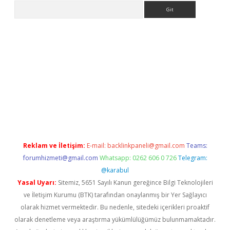
Arama
eni giriş
Betexper giriş adresi güncellendi
betexper.xyz
hilton
Reklam ve İletişim:
E-mail:
backlinkpaneli@gmail.com
Teams:
forumhizmeti@gmail.com
Whatsapp: 0262 606 0 726
Telegram:
@karabul
Yasal Uyarı:
Sitemiz, 5651 Sayılı Kanun gereğince Bilgi Teknolojileri
ve İletişim Kurumu (BTK) tarafından onaylanmış bir Yer Sağlayıcı
olarak hizmet vermektedir. Bu nedenle, sitedeki içerikleri proaktif
olarak denetleme veya araştırma yükümlülüğümüz bulunmamaktadır.