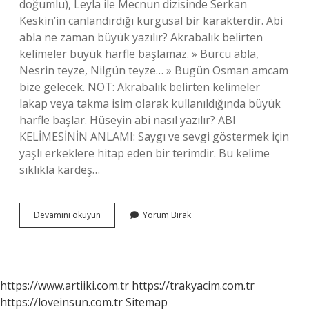
doğumlu), Leyla ile Mecnun dizisinde Serkan
Keskin’in canlandırdığı kurgusal bir karakterdir. Abi
abla ne zaman büyük yazılır? Akrabalık belirten
kelimeler büyük harfle başlamaz. » Burcu abla,
Nesrin teyze, Nilgün teyze… » Bugün Osman amcam
bize gelecek. NOT: Akrabalık belirten kelimeler
lakap veya takma isim olarak kullanıldığında büyük
harfle başlar. Hüseyin abi nasıl yazılır? ABI
KELİMESİNİN ANLAMI: Saygı ve sevgi göstermek için
yaşlı erkeklere hitap eden bir terimdir. Bu kelime
sıklıkla kardeş…
Ali
Devamını okuyun
Yorum Bırak
Abi
Nasıl
Yazılır
https://www.artiiki.com.tr
https://trakyacim.com.tr
https://loveinsun.com.tr
Sitemap