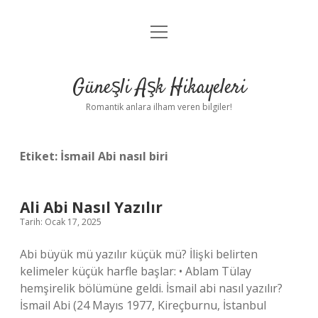
menüyü
Anasayfa
aç
Gizlilik Politikası
Güneşli Aşk Hikayeleri
Yasal Uyarı
Romantik anlara ilham veren bilgiler!
Hakkımızda
Etiket:
İsmail Abi nasıl biri
Ali Abi Nasıl Yazılır
Tarih: Ocak 17, 2025
Abi büyük mü yazılır küçük mü? İlişki belirten
kelimeler küçük harfle başlar: • Ablam Tülay
hemşirelik bölümüne geldi. İsmail abi nasıl yazılır?
İsmail Abi (24 Mayıs 1977, Kireçburnu, İstanbul