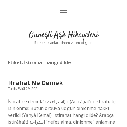
menüyü
Anasayfa
aç
Gizlilik Politikası
Güneşli Aşk Hikayeleri
Yasal Uyarı
Romantik anlara ilham veren bilgiler!
Hakkımızda
Etiket:
İstirahat hangi dilde
Itrahat Ne Demek
Tarih: Eylül 29, 2024
İstirat ne demek? (ﺍﺳﺘﺮﺍﺣﺖ) i. (Ar. rāḥat’ın İstirahatı)
Dinlenme: Bütün orduya üç gün dinlenme hakkı
verildi (Yahyâ Kemal). İstirahat hangi dilde? Arapça
istirāḥa(t) اِستراحة “nefes alma, dinlenme” anlamına