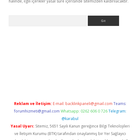
halinde, ilgili içerikler yasal süre içerisinde sitemizden kaldırılacaktır.
Arama
eni giriş
Betexper giriş adresi güncellendi
betexper.xyz
hilton
Reklam ve İletişim:
E-mail:
backlinkpaneli@gmail.com
Teams:
forumhizmeti@gmail.com
Whatsapp: 0262 606 0 726
Telegram:
@karabul
Yasal Uyarı:
Sitemiz, 5651 Sayılı Kanun gereğince Bilgi Teknolojileri
ve İletişim Kurumu (BTK) tarafından onaylanmış bir Yer Sağlayıcı