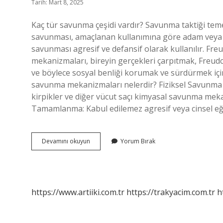
Tarih: Mart 8, 2025
Kaç tür savunma çeşidi vardır? Savunma taktiği tem
savunması, amaçlanan kullanımına göre adam veya to
savunması agresif ve defansif olarak kullanılır. F
mekanizmaları, bireyin gerçekleri çarpıtmak, Freudc
ve böylece sosyal benliği korumak ve sürdürmek için b
savunma mekanizmaları nelerdir? Fiziksel Savunma M
kirpikler ve diğer vücut saçı kimyasal savunma me
Tamamlanma: Kabul edilemez agresif veya cinsel eğ
Savunma
Devamını okuyun
Yorum Bırak
Mekanizmaları
Türleri
Nelerdir
https://www.artiiki.com.tr
https://trakyacim.com.tr
h