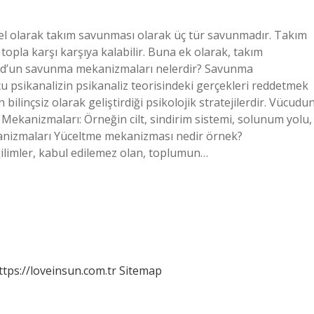
el olarak takım savunması olarak üç tür savunmadır. Takım
pla karşı karşıya kalabilir. Buna ek olarak, takım
reud’un savunma mekanizmaları nelerdir? Savunma
u psikanalizin psikanaliz teorisindeki gerçekleri reddetmek
ilinçsiz olarak geliştirdiği psikolojik stratejilerdir. Vücudu
ekanizmaları: Örneğin cilt, sindirim sistemi, solunum yolu,
kanizmaları Yüceltme mekanizması nedir örnek?
ilimler, kabul edilemez olan, toplumun…
ttps://loveinsun.com.tr
Sitemap