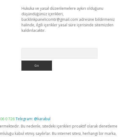
Hukuka ve yasal düzenlemelere aykırı olduğunu
düşündüğünüz içerikleri,
backlinkpanelicomtr@gmail.com
adresine bildirmeniz
halinde, ilgili içerikler yasal süre içerisinde sitemizden
kaldırılacaktır.
Arama
06 0 726
Telegram: @karabul
vermektedir. Bu nedenle, sitedeki içerikleri proaktif olarak denetleme
luğu kabul etmiş sayılırlar. Bu internet sitesi, herhangi bir marka,