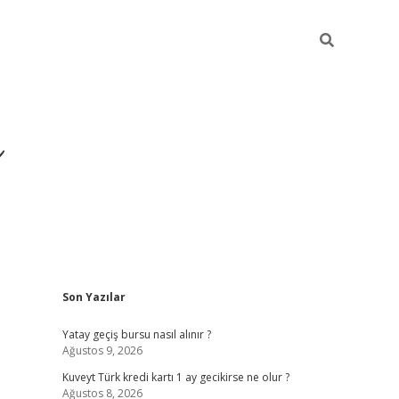
i
Sidebar
Son Yazılar
betci
vdcasino giriş
ilbet casino
ilbet yeni giriş
Yatay geçiş bursu nasıl alınır ?
Ağustos 9, 2026
Kuveyt Türk kredi kartı 1 ay gecikirse ne olur ?
Ağustos 8, 2026