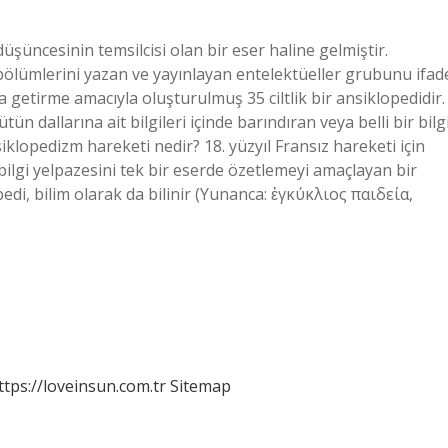
şüncesinin temsilcisi olan bir eser haline gelmiştir.
n bölümlerini yazan ve yayınlayan entelektüeller grubunu ifad
a getirme amacıyla oluşturulmuş 35 ciltlik bir ansiklopedidir.
ün dallarına ait bilgileri içinde barındıran veya belli bir bilg
iklopedizm hareketi nedir? 18. yüzyıl Fransız hareketi için
bilgi yelpazesini tek bir eserde özetlemeyi amaçlayan bir
edi, bilim olarak da bilinir (Yunanca: ἐγκύκλιος παιδεία,
ttps://loveinsun.com.tr
Sitemap