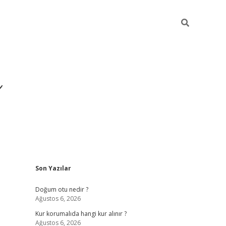
i
Sidebar
Son Yazılar
betci
vdcasino giriş
ilbet casino
ilbet yeni giriş
B
Doğum otu nedir ?
Ağustos 6, 2026
Kur korumalıda hangi kur alınır ?
Ağustos 6, 2026