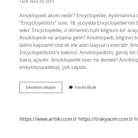
Tarih: Ekim 26, 2024
Ansiklopedi akımı nedir? Encyclopédie, Aydınlanma dü
“Encyclopédists” ismi, 18. yüzyılda Encyclopédie’ni
eder. Encyclopédie, o dönemin tüm bilgisini bir aray
Ansiklopedi ne anlama gelir? Ansiklopedi, bilginin büt
dalını kapsamlı olarak ele alan başvuru eseridir. Ans
Encyclopédistes’e bakınız. Ansiklopedizm, geniş bir 
bakış açısıdır. Ansiklopedik eser ne demek? Ansiklop
enkykliospaideia), çok sayıda…
Ansiklopedi
Devamını okuyun
Yorum Bırak
Akımı
Ne
Demek
https://www.artiiki.com.tr
https://trakyacim.com.tr
h