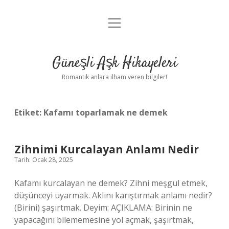
menüyü
Anasayfa
aç
Gizlilik Politikası
Güneşli Aşk Hikayeleri
Yasal Uyarı
Romantik anlara ilham veren bilgiler!
Hakkımızda
Etiket:
Kafamı toparlamak ne demek
Zihnimi Kurcalayan Anlamı Nedir
Tarih: Ocak 28, 2025
Kafamı kurcalayan ne demek? Zihni meşgul etmek,
düşünceyi uyarmak. Aklını karıştırmak anlamı nedir?
(Birini) şaşırtmak. Deyim: AÇIKLAMA: Birinin ne
yapacağını bilememesine yol açmak, şaşırtmak,