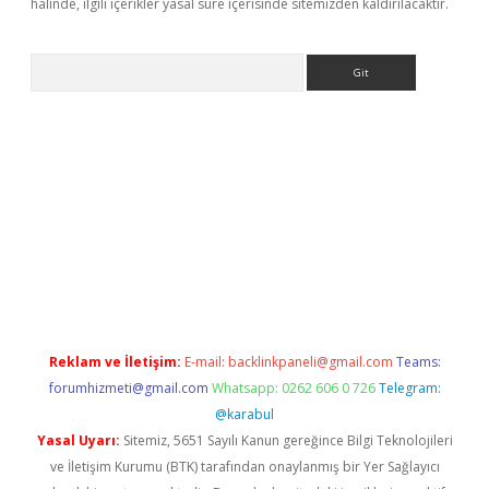
halinde, ilgili içerikler yasal süre içerisinde sitemizden kaldırılacaktır.
Arama
eni giriş
Betexper giriş adresi güncellendi
betexper.xyz
hilton
Reklam ve İletişim:
E-mail:
backlinkpaneli@gmail.com
Teams:
forumhizmeti@gmail.com
Whatsapp: 0262 606 0 726
Telegram:
@karabul
Yasal Uyarı:
Sitemiz, 5651 Sayılı Kanun gereğince Bilgi Teknolojileri
ve İletişim Kurumu (BTK) tarafından onaylanmış bir Yer Sağlayıcı