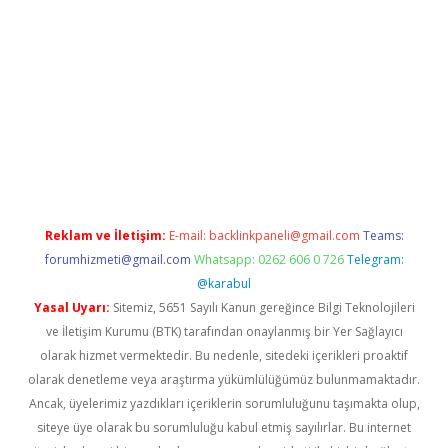
eni giriş
Betexper giriş adresi güncellendi
betexper.xyz
hiltonb
Reklam ve İletişim:
E-mail:
backlinkpaneli@gmail.com
Teams:
forumhizmeti@gmail.com
Whatsapp: 0262 606 0 726
Telegram:
@karabul
Yasal Uyarı:
Sitemiz, 5651 Sayılı Kanun gereğince Bilgi Teknolojileri
ve İletişim Kurumu (BTK) tarafından onaylanmış bir Yer Sağlayıcı
olarak hizmet vermektedir. Bu nedenle, sitedeki içerikleri proaktif
olarak denetleme veya araştırma yükümlülüğümüz bulunmamaktadır.
Ancak, üyelerimiz yazdıkları içeriklerin sorumluluğunu taşımakta olup,
siteye üye olarak bu sorumluluğu kabul etmiş sayılırlar. Bu internet