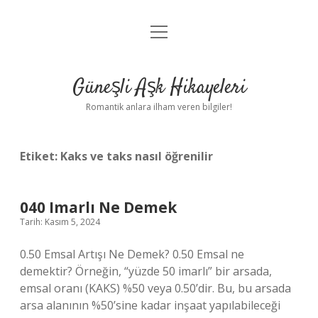
menüyü
Anasayfa
aç
Gizlilik Politikası
Güneşli Aşk Hikayeleri
Yasal Uyarı
Romantik anlara ilham veren bilgiler!
Hakkımızda
Etiket:
Kaks ve taks nasıl öğrenilir
040 Imarlı Ne Demek
Tarih: Kasım 5, 2024
0.50 Emsal Artışı Ne Demek? 0.50 Emsal ne
demektir? Örneğin, “yüzde 50 imarlı” bir arsada,
emsal oranı (KAKS) %50 veya 0.50’dir. Bu, bu arsada
arsa alanının %50’sine kadar inşaat yapılabileceği