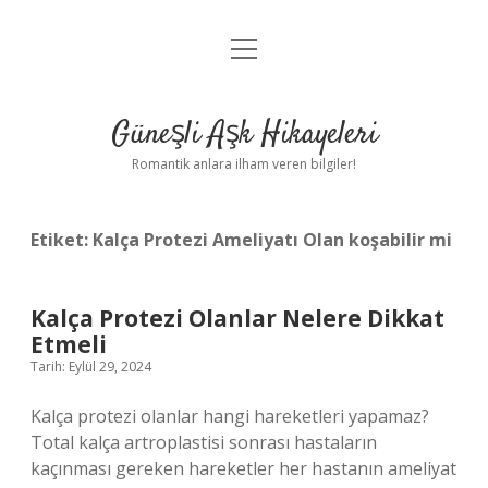
menüyü
Anasayfa
aç
Gizlilik Politikası
Güneşli Aşk Hikayeleri
Yasal Uyarı
Romantik anlara ilham veren bilgiler!
Hakkımızda
Etiket:
Kalça Protezi Ameliyatı Olan koşabilir mi
Kalça Protezi Olanlar Nelere Dikkat
Etmeli
Tarih: Eylül 29, 2024
Kalça protezi olanlar hangi hareketleri yapamaz?
Total kalça artroplastisi sonrası hastaların
kaçınması gereken hareketler her hastanın ameliyat