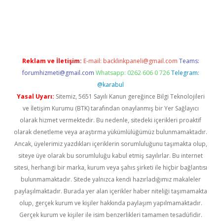
eni giriş
Betexper giriş adresi güncellendi
betexper.xyz
hiltonb
Reklam ve İletişim:
E-mail:
backlinkpaneli@gmail.com
Teams:
forumhizmeti@gmail.com
Whatsapp: 0262 606 0 726
Telegram:
@karabul
Yasal Uyarı:
Sitemiz, 5651 Sayılı Kanun gereğince Bilgi Teknolojileri
ve İletişim Kurumu (BTK) tarafından onaylanmış bir Yer Sağlayıcı
olarak hizmet vermektedir. Bu nedenle, sitedeki içerikleri proaktif
olarak denetleme veya araştırma yükümlülüğümüz bulunmamaktadır.
Ancak, üyelerimiz yazdıkları içeriklerin sorumluluğunu taşımakta olup,
siteye üye olarak bu sorumluluğu kabul etmiş sayılırlar. Bu internet
sitesi, herhangi bir marka, kurum veya şahıs şirketi ile hiçbir bağlantısı
bulunmamaktadır. Sitede yalnızca kendi hazırladığımız makaleler
paylaşılmaktadır. Burada yer alan içerikler haber niteliği taşımamakta
olup, gerçek kurum ve kişiler hakkında paylaşım yapılmamaktadır.
Gerçek kurum ve kişiler ile isim benzerlikleri tamamen tesadüfidir.