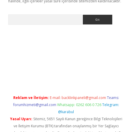
halinde, ilgili içerikler yasal süre içerisinde sitemizden kaldırılacaktır.
Arama
iş
Betexper giriş adresi güncellendi
betexper.xyz
hiltonbet yeni
Reklam ve İletişim:
E-mail:
backlinkpaneli@gmail.com
Teams:
forumhizmeti@gmail.com
Whatsapp: 0262 606 0 726
Telegram:
@karabul
Yasal Uyarı:
Sitemiz, 5651 Sayılı Kanun gereğince Bilgi Teknolojileri
ve İletişim Kurumu (BTK) tarafından onaylanmış bir Yer Sağlayıcı