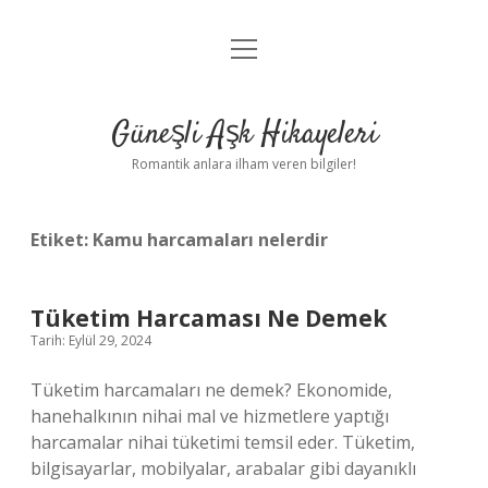
menüyü
Anasayfa
aç
Gizlilik Politikası
Güneşli Aşk Hikayeleri
Yasal Uyarı
Romantik anlara ilham veren bilgiler!
Hakkımızda
Etiket:
Kamu harcamaları nelerdir
Tüketim Harcaması Ne Demek
Tarih: Eylül 29, 2024
Tüketim harcamaları ne demek? Ekonomide,
hanehalkının nihai mal ve hizmetlere yaptığı
harcamalar nihai tüketimi temsil eder. Tüketim,
bilgisayarlar, mobilyalar, arabalar gibi dayanıklı