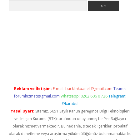
Arama
eni giriş
Betexper giriş adresi güncellendi
betexper.xyz
hiltonb
Reklam ve İletişim:
E-mail:
backlinkpaneli@gmail.com
Teams:
forumhizmeti@gmail.com
Whatsapp: 0262 606 0 726
Telegram:
@karabul
Yasal Uyarı:
Sitemiz, 5651 Sayılı Kanun gereğince Bilgi Teknolojileri
ve İletişim Kurumu (BTK) tarafından onaylanmış bir Yer Sağlayıcı
olarak hizmet vermektedir. Bu nedenle, sitedeki içerikleri proaktif
olarak denetleme veya araştırma yükümlülüğümüz bulunmamaktadır.