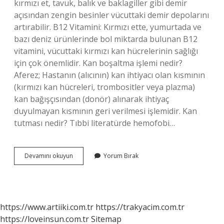
kırmızı et, tavuk, balık ve baklagiller gibi demir
açısından zengin besinler vücuttaki demir depolarını
artırabilir. B12 Vitamini: Kırmızı ette, yumurtada ve
bazı deniz ürünlerinde bol miktarda bulunan B12
vitamini, vücuttaki kırmızı kan hücrelerinin sağlığı
için çok önemlidir. Kan boşaltma işlemi nedir?
Aferez; Hastanın (alıcının) kan ihtiyacı olan kısmının
(kırmızı kan hücreleri, trombositler veya plazma)
kan bağışçısından (donör) alınarak ihtiyaç
duyulmayan kısmının geri verilmesi işlemidir. Kan
tutması nedir? Tıbbi literatürde hemofobi…
Kan
Devamını okuyun
Yorum Bırak
Çeker
Nedir
https://www.artiiki.com.tr
https://trakyacim.com.tr
https://loveinsun.com.tr
Sitemap