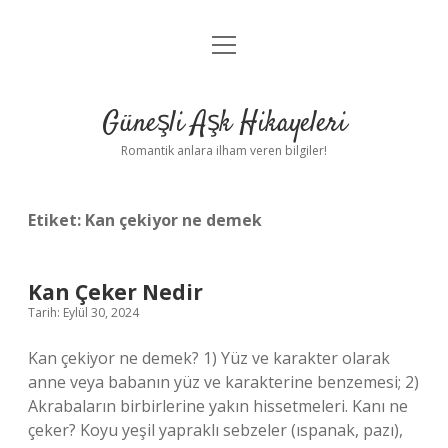
menüyü
Anasayfa
aç
Gizlilik Politikası
Güneşli Aşk Hikayeleri
Yasal Uyarı
Romantik anlara ilham veren bilgiler!
Hakkımızda
Etiket:
Kan çekiyor ne demek
Kan Çeker Nedir
Tarih: Eylül 30, 2024
Kan çekiyor ne demek? 1) Yüz ve karakter olarak
anne veya babanın yüz ve karakterine benzemesi; 2)
Akrabaların birbirlerine yakın hissetmeleri. Kanı ne
çeker? Koyu yeşil yapraklı sebzeler (ıspanak, pazı),