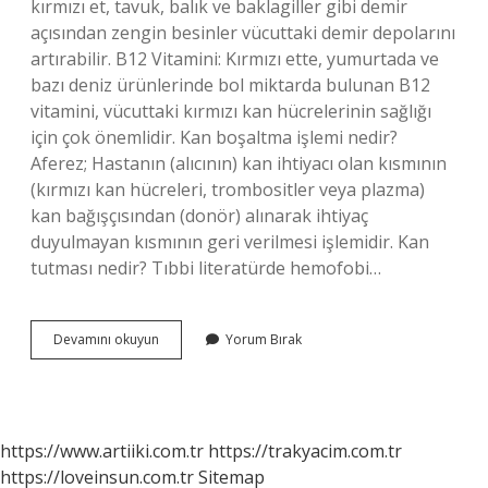
kırmızı et, tavuk, balık ve baklagiller gibi demir
açısından zengin besinler vücuttaki demir depolarını
artırabilir. B12 Vitamini: Kırmızı ette, yumurtada ve
bazı deniz ürünlerinde bol miktarda bulunan B12
vitamini, vücuttaki kırmızı kan hücrelerinin sağlığı
için çok önemlidir. Kan boşaltma işlemi nedir?
Aferez; Hastanın (alıcının) kan ihtiyacı olan kısmının
(kırmızı kan hücreleri, trombositler veya plazma)
kan bağışçısından (donör) alınarak ihtiyaç
duyulmayan kısmının geri verilmesi işlemidir. Kan
tutması nedir? Tıbbi literatürde hemofobi…
Kan
Devamını okuyun
Yorum Bırak
Çeker
Nedir
https://www.artiiki.com.tr
https://trakyacim.com.tr
https://loveinsun.com.tr
Sitemap