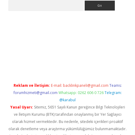
Arama
yeni giriş
Betexper giriş adresi güncellendi
betexper.xyz
hilton
Reklam ve İletişim:
E-mail:
backlinkpaneli@gmail.com
Teams:
forumhizmeti@gmail.com
Whatsapp: 0262 606 0 726
Telegram:
@karabul
Yasal Uyarı:
Sitemiz, 5651 Sayılı Kanun gereğince Bilgi Teknolojileri
ve İletişim Kurumu (BTK) tarafından onaylanmış bir Yer Sağlayıcı
olarak hizmet vermektedir. Bu nedenle, sitedeki içerikleri proaktif
olarak denetleme veya araştırma yükümlülüğümüz bulunmamaktadır.