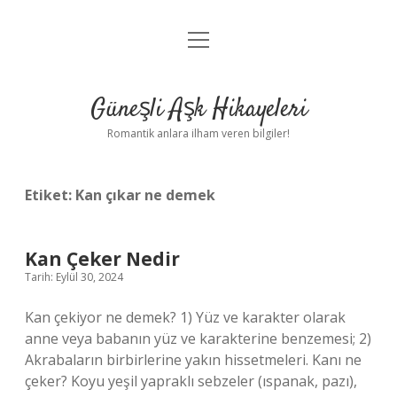
menüyü
Anasayfa
aç
Gizlilik Politikası
Güneşli Aşk Hikayeleri
Yasal Uyarı
Romantik anlara ilham veren bilgiler!
Hakkımızda
Etiket:
Kan çıkar ne demek
Kan Çeker Nedir
Tarih: Eylül 30, 2024
Kan çekiyor ne demek? 1) Yüz ve karakter olarak
anne veya babanın yüz ve karakterine benzemesi; 2)
Akrabaların birbirlerine yakın hissetmeleri. Kanı ne
çeker? Koyu yeşil yapraklı sebzeler (ıspanak, pazı),