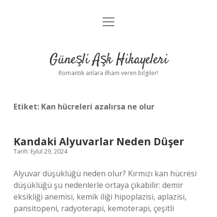
menüyü
Anasayfa
aç
Gizlilik Politikası
Güneşli Aşk Hikayeleri
Yasal Uyarı
Romantik anlara ilham veren bilgiler!
Hakkımızda
Etiket:
Kan hücreleri azalırsa ne olur
Kandaki Alyuvarlar Neden Düşer
Tarih: Eylül 29, 2024
Alyuvar düşüklüğü neden olur? Kırmızı kan hücresi
düşüklüğü şu nedenlerle ortaya çıkabilir: demir
eksikliği anemisi, kemik iliği hipoplazisi, aplazisi,
pansitopeni, radyoterapi, kemoterapi, çeşitli