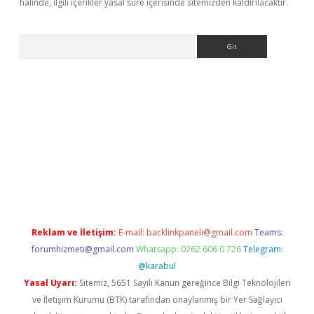
halinde, ilgili içerikler yasal süre içerisinde sitemizden kaldırılacaktır.
Arama
eni giriş
Betexper giriş adresi güncellendi
betexper.xyz
hiltonb
Reklam ve İletişim:
E-mail:
backlinkpaneli@gmail.com
Teams:
forumhizmeti@gmail.com
Whatsapp: 0262 606 0 726
Telegram:
@karabul
Yasal Uyarı:
Sitemiz, 5651 Sayılı Kanun gereğince Bilgi Teknolojileri
ve İletişim Kurumu (BTK) tarafından onaylanmış bir Yer Sağlayıcı