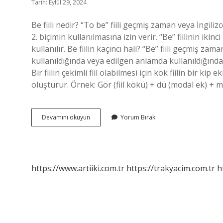
Tarih: Eylül 29, 2024
Be fiili nedir? “To be” fiili geçmiş zaman veya İngi
2. biçimin kullanılmasına izin verir. “Be” fiilinin ik
kullanılır. Be fiilin kaçıncı hali? “Be” fiili geçmiş z
kullanıldığında veya edilgen anlamda kullanıldığında 2.
Bir fiilin çekimli fiil olabilmesi için kök fiilin bir kip 
oluşturur. Örnek: Gör (fiil kökü) + dü (modal ek) + m 
Be
Devamını okuyun
Yorum Bırak
Fiili
Nasıl
Çekimlenir
https://www.artiiki.com.tr
https://trakyacim.com.tr
h