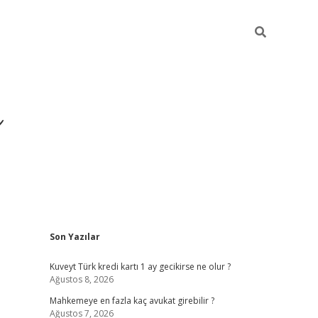
i
Sidebar
Son Yazılar
betci
vdcasino giriş
ilbet casino
ilbet yeni giriş
B
Kuveyt Türk kredi kartı 1 ay gecikirse ne olur ?
Ağustos 8, 2026
Mahkemeye en fazla kaç avukat girebilir ?
Ağustos 7, 2026