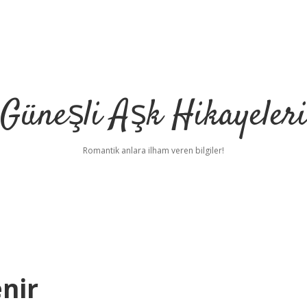
Güneşli Aşk Hikayeler
Romantik anlara ilham veren bilgiler!
enir