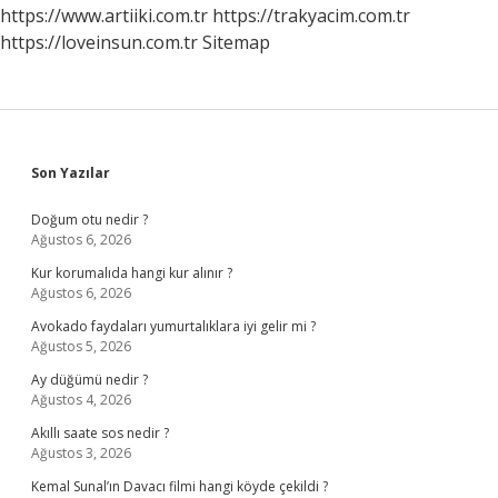
Aldıkları
https://www.artiiki.com.tr
https://trakyacim.com.tr
Maaşın
https://loveinsun.com.tr
Sitemap
Ismi
Nedir
Sidebar
Son Yazılar
Doğum otu nedir ?
Ağustos 6, 2026
Kur korumalıda hangi kur alınır ?
Ağustos 6, 2026
Avokado faydaları yumurtalıklara iyi gelir mi ?
Ağustos 5, 2026
Ay düğümü nedir ?
Ağustos 4, 2026
Akıllı saate sos nedir ?
Ağustos 3, 2026
Kemal Sunal’ın Davacı filmi hangi köyde çekildi ?