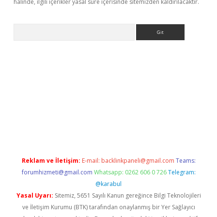
halinde, ilgili içerikler yasal süre içerisinde sitemizden kaldırılacaktır.
Arama
yeni giriş
Betexper giriş adresi güncellendi
betexper.xyz
hilton
Reklam ve İletişim:
E-mail:
backlinkpaneli@gmail.com
Teams:
forumhizmeti@gmail.com
Whatsapp: 0262 606 0 726
Telegram:
@karabul
Yasal Uyarı:
Sitemiz, 5651 Sayılı Kanun gereğince Bilgi Teknolojileri
ve İletişim Kurumu (BTK) tarafından onaylanmış bir Yer Sağlayıcı