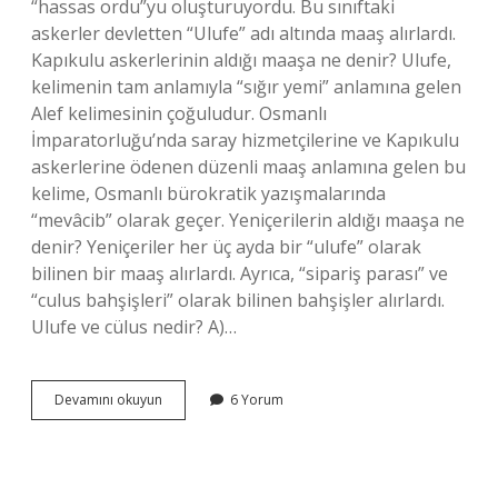
“hassas ordu”yu oluşturuyordu. Bu sınıftaki
askerler devletten “Ulufe” adı altında maaş alırlardı.
Kapıkulu askerlerinin aldığı maaşa ne denir? Ulufe,
kelimenin tam anlamıyla “sığır yemi” anlamına gelen
Alef kelimesinin çoğuludur. Osmanlı
İmparatorluğu’nda saray hizmetçilerine ve Kapıkulu
askerlerine ödenen düzenli maaş anlamına gelen bu
kelime, Osmanlı bürokratik yazışmalarında
“mevâcib” olarak geçer. Yeniçerilerin aldığı maaşa ne
denir? Yeniçeriler her üç ayda bir “ulufe” olarak
bilinen bir maaş alırlardı. Ayrıca, “sipariş parası” ve
“culus bahşişleri” olarak bilinen bahşişler alırlardı.
Ulufe ve cülus nedir? A)…
Kapıkulu
Devamını okuyun
6 Yorum
Askerlerinin
Üç
Ayda
Bir