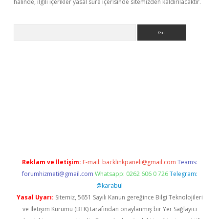
halinde, ilgili içerikler yasal süre içerisinde sitemizden kaldırılacaktır.
Arama
 yeni giriş
Betexper giriş adresi güncellendi
betexper.xyz
hilto
Reklam ve İletişim:
E-mail:
backlinkpaneli@gmail.com
Teams:
forumhizmeti@gmail.com
Whatsapp: 0262 606 0 726
Telegram:
@karabul
Yasal Uyarı:
Sitemiz, 5651 Sayılı Kanun gereğince Bilgi Teknolojileri
ve İletişim Kurumu (BTK) tarafından onaylanmış bir Yer Sağlayıcı