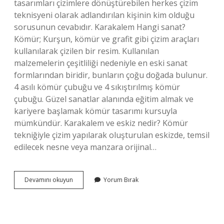
tasarımları çizimlere dönüştürebilen herkes çizim
teknisyeni olarak adlandırılan kişinin kim olduğu
sorusunun cevabıdır. Karakalem Hangi sanat?
Kömür; Kurşun, kömür ve grafit gibi çizim araçları
kullanılarak çizilen bir resim. Kullanılan
malzemelerin çeşitliliği nedeniyle en eski sanat
formlarından biridir, bunların çoğu doğada bulunur.
4 asılı kömür çubuğu ve 4 sıkıştırılmış kömür
çubuğu. Güzel sanatlar alanında eğitim almak ve
kariyere başlamak kömür tasarımı kursuyla
mümkündür. Karakalem ve eskiz nedir? Kömür
tekniğiyle çizim yapılarak oluşturulan eskizde, temsil
edilecek nesne veya manzara orijinal…
Karakalem
Devamını okuyun
Yorum Bırak
Çizim
Yapanlara
Ne
Denir