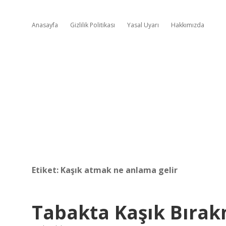
Anasayfa
Gizlilik Politikası
Yasal Uyarı
Hakkımızda
Etiket:
Kaşık atmak ne anlama gelir
Tabakta Kaşık Bıra