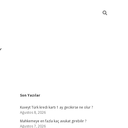
i
Sidebar
Son Yazılar
betci
vdcasino giriş
ilbet casino
ilbet yeni giriş
Kuveyt Türk kredi kartı 1 ay gecikirse ne olur ?
Ağustos 8, 2026
Mahkemeye en fazla kaç avukat girebilir ?
Ağustos 7, 2026