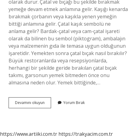
olarak durur. Çatal ve bıçağı bu şekilde bırakmak
yemeğe devam etmek anlamına gelir. Kaşığı kenarda
bırakmak çorbanın veya kaşıkla yenen yemeğin
bittiği anlamına gelir. Çatal kaşık sembolü ne
anlama gelir? Bardak-çatal veya cam-çatal işareti
olarak da bilinen bu sembol (piktogram), ambalajın
veya malzemenin gıda ile temasa uygun olduğunun
işaretidir. Yemekten sonra çatal bıçak nasıl bırakılır?
Büyük restoranlarda veya resepsiyonlarda,
herhangi bir şekilde geride bırakılan çatal bıçak
takımı, garsonun yemek bitmeden önce onu
almasına neden olur. Yemek bittiğinde,…
Tabakta
Devamını okuyun
Yorum Bırak
Kaşık
Bırakmak
Ne
Anlama
Gelir
https://www.artiiki.com.tr
https://trakyacim.com.tr