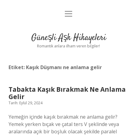
menüyü
Anasayfa
aç
Gizlilik Politikası
Güneşli Aşk Hikayeleri
Yasal Uyarı
Romantik anlara ilham veren bilgiler!
Hakkımızda
Etiket:
Kaşık Düşmanı ne anlama gelir
Tabakta Kaşık Bırakmak Ne Anlama
Gelir
Tarih: Eylül 29, 2024
Yemeğin içinde kaşık bırakmak ne anlama gelir?
Yemek yerken bıçak ve çatal ters V şeklinde veya
aralarında açık bir boşluk olacak şekilde paralel