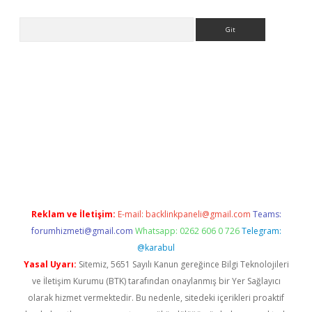
Arama
yeni giriş
Betexper giriş adresi güncellendi
betexper.xyz
hilton
Reklam ve İletişim:
E-mail:
backlinkpaneli@gmail.com
Teams:
forumhizmeti@gmail.com
Whatsapp: 0262 606 0 726
Telegram:
@karabul
Yasal Uyarı:
Sitemiz, 5651 Sayılı Kanun gereğince Bilgi Teknolojileri
ve İletişim Kurumu (BTK) tarafından onaylanmış bir Yer Sağlayıcı
olarak hizmet vermektedir. Bu nedenle, sitedeki içerikleri proaktif