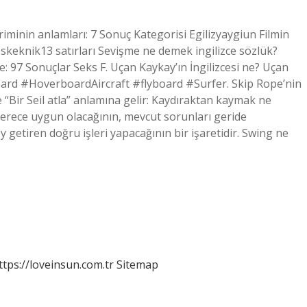
teriminin anlamları: 7 Sonuç Kategorisi Egilizyaygiun Filmin
eskeknik13 satırları Sevişme ne demek ingilizce sözlük?
zce: 97 Sonuçlar Seks F. Uçan Kaykay’ın İngilizcesi ne? Uçan
 #HoverboardAircraft #flyboard #Surfer. Skip Rope’nin
 “Bir Seil atla” anlamına gelir: Kaydıraktan kaymak ne
derece uygun olacağının, mevcut sorunları geride
 getiren doğru işleri yapacağının bir işaretidir. Swing ne
ttps://loveinsun.com.tr
Sitemap