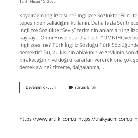
Tarih: Nisan 15, 2025
Kaydırağın İngilizcesi ne? İngilizce Sözlükte “Film” 
tepesinden salladığını kullanın. Daha fazla Sentnec
İngilizce Sözlükte “Seviş” teriminin anlamları İngili
kaykay | Omni Hoverboard #Tech #OMNIHOverboard
İngilizcesi ne? Türk İngiliz Sözlüğü Türk Sözlüğünde
demektir? Bu, bu kişinin ahlakının ve zevkinin son 
bırakacağının ve doğru kararları vererek ona çok şey
demek swing? titreme, dalgalanma,…
Kaydırağın
Devamını okuyun
Yorum Bırak
Ingilizce
Anlamı
Nedir
https://www.artiiki.com.tr
https://trakyacim.com.tr
h