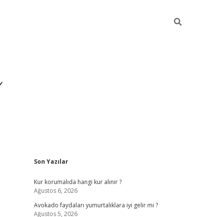
i
Sidebar
Son Yazılar
betci
vdcasino giriş
ilbet casino
ilbet yeni giriş
B
Kur korumalıda hangi kur alınır ?
Ağustos 6, 2026
Avokado faydaları yumurtalıklara iyi gelir mi ?
Ağustos 5, 2026