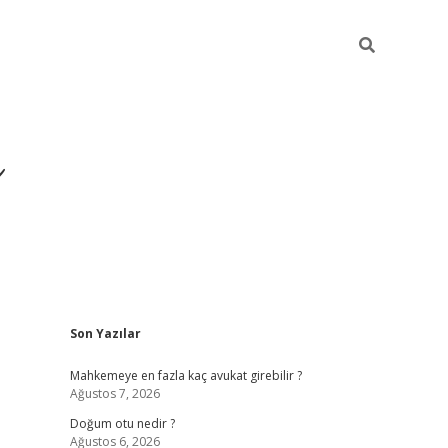
i
Sidebar
Son Yazılar
betci
vdcasino giriş
ilbet casino
ilbet yeni giri
Mahkemeye en fazla kaç avukat girebilir ?
Ağustos 7, 2026
Doğum otu nedir ?
Ağustos 6, 2026