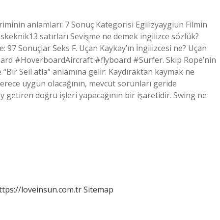
teriminin anlamları: 7 Sonuç Kategorisi Egilizyaygiun Filmin
eskeknik13 satırları Sevişme ne demek ingilizce sözlük?
zce: 97 Sonuçlar Seks F. Uçan Kaykay’ın İngilizcesi ne? Uçan
 #HoverboardAircraft #flyboard #Surfer. Skip Rope’nin
 “Bir Seil atla” anlamına gelir: Kaydıraktan kaymak ne
derece uygun olacağının, mevcut sorunları geride
 getiren doğru işleri yapacağının bir işaretidir. Swing ne
ttps://loveinsun.com.tr
Sitemap