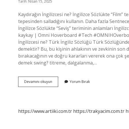
Tarih: Nisan 15, 2025
Kaydırağın İngilizcesi ne? İngilizce Sözlükte “Film” 
tepesinden salladığını kullanın. Daha fazla Sentnec
İngilizce Sözlükte “Seviş” teriminin anlamları İngili
kaykay | Omni Hoverboard #Tech #OMNIHOverboard
İngilizcesi ne? Türk İngiliz Sözlüğü Türk Sözlüğünde
demektir? Bu, bu kişinin ahlakının ve zevkinin son 
bırakacağının ve doğru kararları vererek ona çok şey
demek swing? titreme, dalgalanma,…
Kaydırağın
Devamını okuyun
Yorum Bırak
Ingilizce
Anlamı
Nedir
https://www.artiiki.com.tr
https://trakyacim.com.tr
h