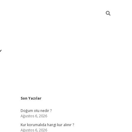
i
Sidebar
Son Yazılar
betci
vdcasino giriş
ilbet casino
ilbet yeni giriş
B
Doğum otu nedir ?
Ağustos 6, 2026
Kur korumalıda hangi kur alınır ?
Ağustos 6, 2026