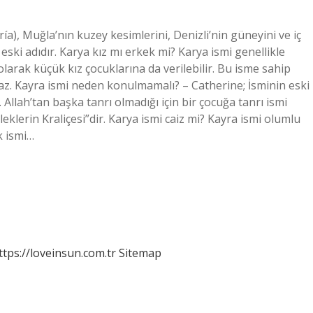
a), Muğla’nın kuzey kesimlerini, Denizli’nin güneyini ve iç
ki adıdır. Karya kız mı erkek mi? Karya ismi genellikle
olarak küçük kız çocuklarına da verilebilir. Bu isme sahip
maz. Kayra ismi neden konulmamalı? – Catherine; İsminin eski
 Allah’tan başka tanrı olmadığı için bir çocuğa tanrı ismi
eklerin Kraliçesi”dir. Karya ismi caiz mi? Kayra ismi olumlu
k ismi…
ttps://loveinsun.com.tr
Sitemap