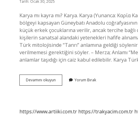
Tarih: Ocak 30, 2025
Karya mı kayra mı? Karya. Karya (Yunanca: Καρία Karí
bölgeyi kapsayan Güneybatı Anadolu coğrafyasının es
küçük erkek çocuklarına verilir, ancak tercihe bağlı 
kişilerin sanatsal alandaki yetenekleri hafife alına
Türk mitolojisinde “Tanrı” anlamına geldiği söylenir.
verilmemesi gerektiğini söyler. – Merza; Anlamı “Mel
anlamlar taşıdığı için caiz kabul edilebilir. Karya Tür
Karya
Devamını okuyun
Yorum Bırak
Mi
Kayra
Mi
https://www.artiiki.com.tr
https://trakyacim.com.tr
h