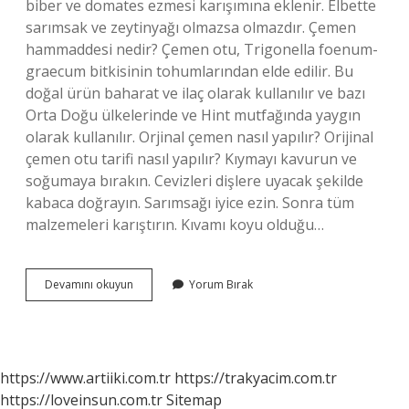
biber ve domates ezmesi karışımına eklenir. Elbette
sarımsak ve zeytinyağı olmazsa olmazdır. Çemen
hammaddesi nedir? Çemen otu, Trigonella foenum-
graecum bitkisinin tohumlarından elde edilir. Bu
doğal ürün baharat ve ilaç olarak kullanılır ve bazı
Orta Doğu ülkelerinde ve Hint mutfağında yaygın
olarak kullanılır. Orjinal çemen nasıl yapılır? Orijinal
çemen otu tarifi nasıl yapılır? Kıymayı kavurun ve
soğumaya bırakın. Cevizleri dişlere uyacak şekilde
kabaca doğrayın. Sarımsağı iyice ezin. Sonra tüm
malzemeleri karıştırın. Kıvamı koyu olduğu…
Çemen
Devamını okuyun
Yorum Bırak
Malzemesi
Nasıl
Yapılır
https://www.artiiki.com.tr
https://trakyacim.com.tr
https://loveinsun.com.tr
Sitemap