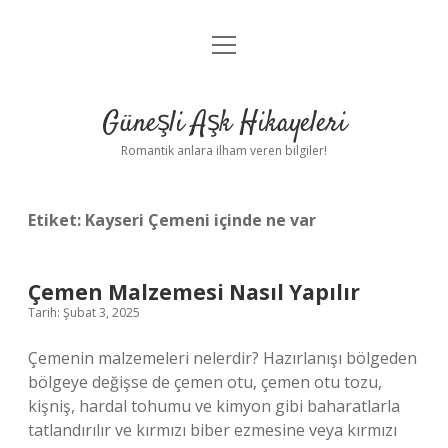
menüyü
Anasayfa
aç
Gizlilik Politikası
Güneşli Aşk Hikayeleri
Yasal Uyarı
Romantik anlara ilham veren bilgiler!
Hakkımızda
Etiket:
Kayseri Çemeni içinde ne var
Çemen Malzemesi Nasıl Yapılır
Tarih: Şubat 3, 2025
Çemenin malzemeleri nelerdir? Hazırlanışı bölgeden
bölgeye değişse de çemen otu, çemen otu tozu,
kişniş, hardal tohumu ve kimyon gibi baharatlarla
tatlandırılır ve kırmızı biber ezmesine veya kırmızı