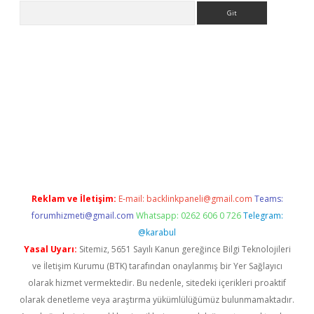
Arama
yeni giriş
Betexper giriş adresi güncellendi
betexper.xyz
hilton
Reklam ve İletişim:
E-mail:
backlinkpaneli@gmail.com
Teams:
forumhizmeti@gmail.com
Whatsapp: 0262 606 0 726
Telegram:
@karabul
Yasal Uyarı:
Sitemiz, 5651 Sayılı Kanun gereğince Bilgi Teknolojileri
ve İletişim Kurumu (BTK) tarafından onaylanmış bir Yer Sağlayıcı
olarak hizmet vermektedir. Bu nedenle, sitedeki içerikleri proaktif
olarak denetleme veya araştırma yükümlülüğümüz bulunmamaktadır.