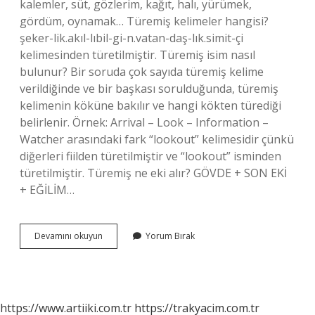
kalemler, süt, gözlerim, kağıt, halı, yürümek,
gördüm, oynamak… Türemiş kelimeler hangisi?
şeker-lik.akıl-lıbil-gi-n.vatan-daş-lık.simit-çi
kelimesinden türetilmiştir. Türemiş isim nasıl
bulunur? Bir soruda çok sayıda türemiş kelime
verildiğinde ve bir başkası sorulduğunda, türemiş
kelimenin köküne bakılır ve hangi kökten türediği
belirlenir. Örnek: Arrival – Look – Information –
Watcher arasındaki fark “lookout” kelimesidir çünkü
diğerleri fiilden türetilmiştir ve “lookout” isminden
türetilmiştir. Türemiş ne eki alır? GÖVDE + SON EKİ
+ EĞİLİM…
Başka
Devamını okuyun
Yorum Bırak
Türemiş
Mi
https://www.artiiki.com.tr
https://trakyacim.com.tr