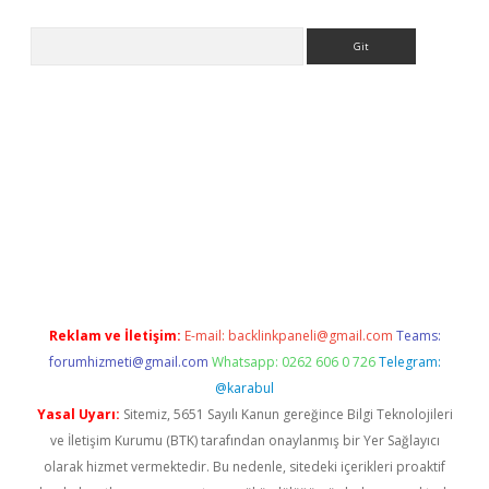
Arama
eni giriş
Betexper giriş adresi güncellendi
betexper.xyz
hilton
Reklam ve İletişim:
E-mail:
backlinkpaneli@gmail.com
Teams:
forumhizmeti@gmail.com
Whatsapp: 0262 606 0 726
Telegram:
@karabul
Yasal Uyarı:
Sitemiz, 5651 Sayılı Kanun gereğince Bilgi Teknolojileri
ve İletişim Kurumu (BTK) tarafından onaylanmış bir Yer Sağlayıcı
olarak hizmet vermektedir. Bu nedenle, sitedeki içerikleri proaktif