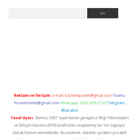
Arama
eni giriş
Betexper giriş adresi güncellendi
betexper.xyz
hilton
Reklam ve İletişim:
E-mail:
backlinkpaneli@gmail.com
Teams:
forumhizmeti@gmail.com
Whatsapp: 0262 606 0 726
Telegram:
@karabul
Yasal Uyarı:
Sitemiz, 5651 Sayılı Kanun gereğince Bilgi Teknolojileri
ve İletişim Kurumu (BTK) tarafından onaylanmış bir Yer Sağlayıcı
olarak hizmet vermektedir. Bu nedenle, sitedeki içerikleri proaktif