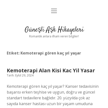
menüyü
Anasayfa
aç
Gizlilik Politikası
Güneşli Aşk Hikayeleri
Yasal Uyarı
Romantik anlara ilham veren bilgiler!
Hakkımızda
Etiket:
Kemoterapi gören kaç yıl yaşar
Kemoterapi Alan Kisi Kac Yil Yasar
Tarih: Eylül 29, 2024
Kemoterapi gören kaç yıl yaşar? Kanser tedavisinin
başarısı erken teşhise ve uygun, doğru ve güncel
standart tedavilere bağlıdır. 20. yüzyılda çok az
sayıda kanser hastası uzun bir yaşam umuduna