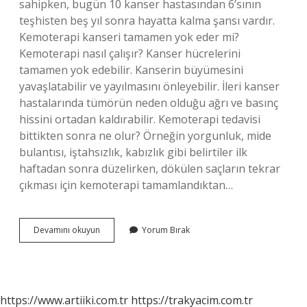
sahipken, bugün 10 kanser hastasından 6’sının
teşhisten beş yıl sonra hayatta kalma şansı vardır.
Kemoterapi kanseri tamamen yok eder mi?
Kemoterapi nasıl çalışır? Kanser hücrelerini
tamamen yok edebilir. Kanserin büyümesini
yavaşlatabilir ve yayılmasını önleyebilir. İleri kanser
hastalarında tümörün neden olduğu ağrı ve basınç
hissini ortadan kaldırabilir. Kemoterapi tedavisi
bittikten sonra ne olur? Örneğin yorgunluk, mide
bulantısı, iştahsızlık, kabızlık gibi belirtiler ilk
haftadan sonra düzelirken, dökülen saçların tekrar
çıkması için kemoterapi tamamlandıktan…
Kemoterapi
Devamını okuyun
Yorum Bırak
Alan
Kisi
Kac
Yil
Yasar
https://www.artiiki.com.tr
https://trakyacim.com.tr