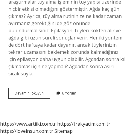
araştırmalar tüy alma işleminin tüy yapısı üzerinde
hiçbir etkisi olmadığını göstermiştir. Ağda kaç gün
çıkmaz? Ayrıca, tüy alma rutininize ne kadar zaman
ayırmanız gerektiğini de göz önünde
bulundurmalısınız. Epilasyon, tüyleri kökten alır ve
ağda gibi uzun süreli sonuçlar verir. Her iki yöntem
de dört haftaya kadar dayanır, ancak tüylerinizin
tekrar uzamasını beklemek zorunda kalmadığınız
için epilasyon daha uygun olabilir. Ağdadan sonra kıl
çıkmaması için ne yapmalı? Ağdadan sonra aşırı
sıcak suyla…
Ağda
Devamını okuyun
6 Yorum
Yapınca
Kıllar
Tekrar
Çıkar
Mı
https://www.artiiki.com.tr
https://trakyacim.com.tr
https://loveinsun.com.tr
Sitemap