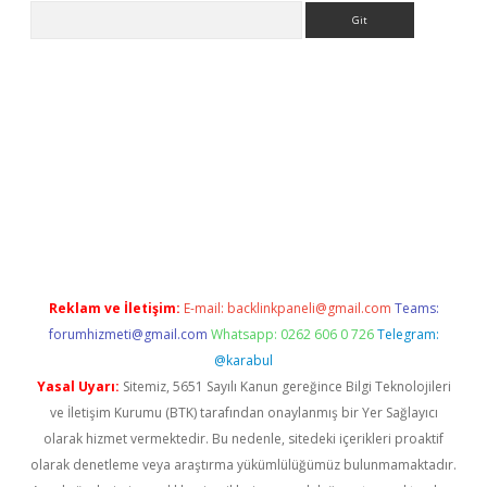
Arama
eni giriş
Betexper giriş adresi güncellendi
betexper.xyz
hilton
Reklam ve İletişim:
E-mail:
backlinkpaneli@gmail.com
Teams:
forumhizmeti@gmail.com
Whatsapp: 0262 606 0 726
Telegram:
@karabul
Yasal Uyarı:
Sitemiz, 5651 Sayılı Kanun gereğince Bilgi Teknolojileri
ve İletişim Kurumu (BTK) tarafından onaylanmış bir Yer Sağlayıcı
olarak hizmet vermektedir. Bu nedenle, sitedeki içerikleri proaktif
olarak denetleme veya araştırma yükümlülüğümüz bulunmamaktadır.