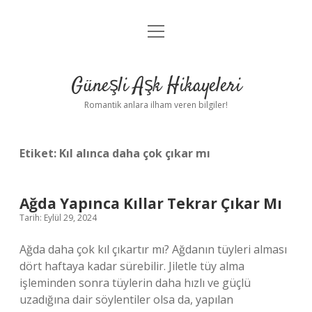
menüyü
Anasayfa
aç
Gizlilik Politikası
Güneşli Aşk Hikayeleri
Yasal Uyarı
Romantik anlara ilham veren bilgiler!
Hakkımızda
Etiket:
Kıl alınca daha çok çıkar mı
Ağda Yapınca Kıllar Tekrar Çıkar Mı
Tarih: Eylül 29, 2024
Ağda daha çok kıl çıkartır mı? Ağdanın tüyleri alması
dört haftaya kadar sürebilir. Jiletle tüy alma
işleminden sonra tüylerin daha hızlı ve güçlü
uzadığına dair söylentiler olsa da, yapılan