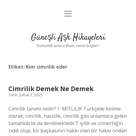
menüyü
Anasayfa
aç
Gizlilik Politikası
Güneşli Aşk Hikayeleri
Yasal Uyarı
Romantik anlara ilham veren bilgiler!
Hakkımızda
Etiket:
Kim cimrilik eder
Cimrilik Demek Ne Demek
Tarih: Şubat 2, 2025
Cimrilik tanımı nedir? I- MİTLİLİK Türkçede kelime
olarak; cimrilik, hasislik, cimrilik gibi anlamlara gelen
tamahkârlık da denilmektedir7; iyilik ve cömertliğin
zıddı olup, bir başkasının hakkı olan bir hakkı ondan