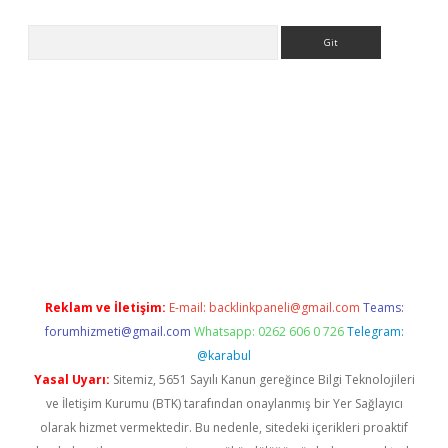
Arama
 yeni giriş
Betexper giriş adresi güncellendi
betexper.xyz
hilto
Reklam ve İletişim:
E-mail:
backlinkpaneli@gmail.com
Teams:
forumhizmeti@gmail.com
Whatsapp: 0262 606 0 726
Telegram:
@karabul
Yasal Uyarı:
Sitemiz, 5651 Sayılı Kanun gereğince Bilgi Teknolojileri
ve İletişim Kurumu (BTK) tarafından onaylanmış bir Yer Sağlayıcı
olarak hizmet vermektedir. Bu nedenle, sitedeki içerikleri proaktif