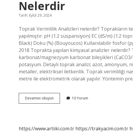
Nelerdir
Tarih: Eylül 29, 2024
Toprak Verimlilik Analizleri nelerdir? Toprakların t
yapılmıştır: pH (1:2 süspansiyon) EC (dS/m) (1:2 top
Black) Doku (%) (Bouyoucos) Kullanılabilir fosfor 
2018 Toprakta yapılan kimyasal analizler nelerdir? 
karbonat/magnezyum karbonat bileşikleri (CaCO3/M
potasyum. Detaylı toprak analizi; azot, amonyum, n
metaller, elektriksel iletkenlik. Toprak verimliliği 
metre ile elektrometrik olarak yapılır. Yöntemin pren
Toprakta
Devamını okuyun
10 Yorum
Yapılan
Verimlilik
Analizleri
Nelerdir
https://www.artiiki.com.tr
https://trakyacim.com.tr
h