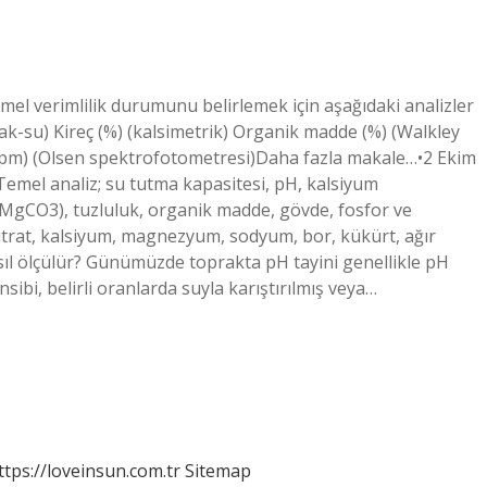
emel verimlilik durumunu belirlemek için aşağıdaki analizler
rak-su) Kireç (%) (kalsimetrik) Organik madde (%) (Walkley
(ppm) (Olsen spektrofotometresi)Daha fazla makale…•2 Ekim
Temel analiz; su tutma kapasitesi, pH, kalsiyum
gCO3), tuzluluk, organik madde, gövde, fosfor ve
itrat, kalsiyum, magnezyum, sodyum, bor, kükürt, ağır
nasıl ölçülür? Günümüzde toprakta pH tayini genellikle pH
sibi, belirli oranlarda suyla karıştırılmış veya…
ttps://loveinsun.com.tr
Sitemap