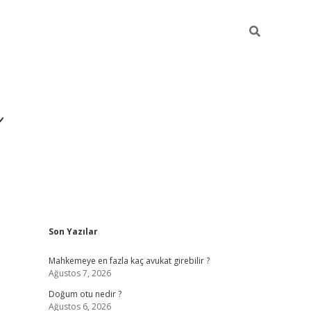
i
Sidebar
Son Yazılar
betci
vdcasino giriş
ilbet casino
ilbet yeni gir
Mahkemeye en fazla kaç avukat girebilir ?
Ağustos 7, 2026
Doğum otu nedir ?
Ağustos 6, 2026