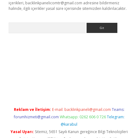
içerikleri,
backlinkpanelicomtr@gmail.com
adresine bildirmeniz
halinde, ilgili içerikler yasal süre içerisinde sitemizden kaldırılacaktır.
Arama
eni giriş
Betexper giriş adresi güncellendi
betexper.xyz
hilton
Reklam ve İletişim:
E-mail:
backlinkpaneli@gmail.com
Teams:
forumhizmeti@gmail.com
Whatsapp: 0262 606 0 726
Telegram:
@karabul
Yasal Uyarı:
Sitemiz, 5651 Sayılı Kanun gereğince Bilgi Teknolojileri