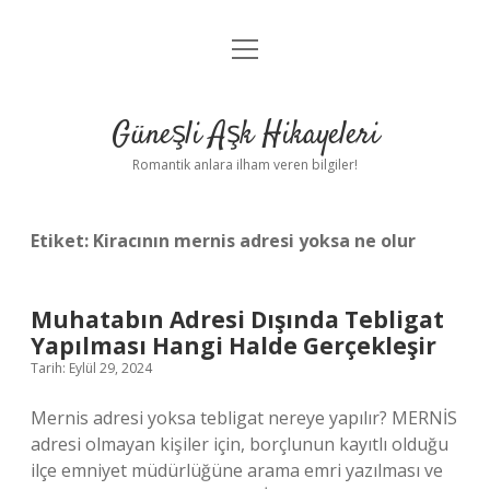
menüyü
Anasayfa
aç
Gizlilik Politikası
Güneşli Aşk Hikayeleri
Yasal Uyarı
Romantik anlara ilham veren bilgiler!
Hakkımızda
Etiket:
Kiracının mernis adresi yoksa ne olur
Muhatabın Adresi Dışında Tebligat
Yapılması Hangi Halde Gerçekleşir
Tarih: Eylül 29, 2024
Mernis adresi yoksa tebligat nereye yapılır? MERNİS
adresi olmayan kişiler için, borçlunun kayıtlı olduğu
ilçe emniyet müdürlüğüne arama emri yazılması ve