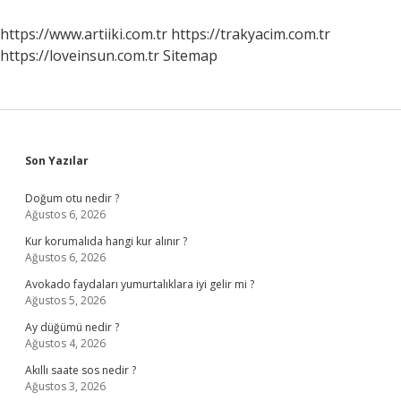
Yapılması
Hangi
https://www.artiiki.com.tr
https://trakyacim.com.tr
Halde
https://loveinsun.com.tr
Sitemap
Gerçekleşir
Sidebar
Son Yazılar
Doğum otu nedir ?
Ağustos 6, 2026
Kur korumalıda hangi kur alınır ?
Ağustos 6, 2026
Avokado faydaları yumurtalıklara iyi gelir mi ?
Ağustos 5, 2026
Ay düğümü nedir ?
Ağustos 4, 2026
Akıllı saate sos nedir ?
Ağustos 3, 2026