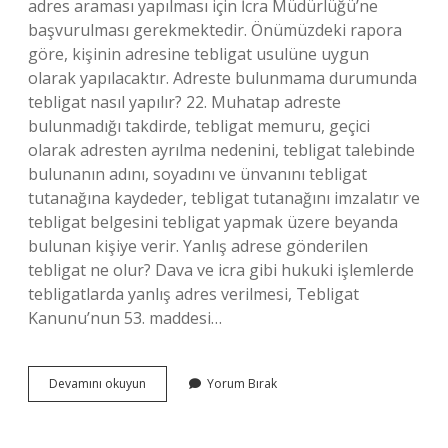
adres araması yapılması için İcra Müdürlüğü’ne
başvurulması gerekmektedir. Önümüzdeki rapora
göre, kişinin adresine tebligat usulüne uygun
olarak yapılacaktır. Adreste bulunmama durumunda
tebligat nasıl yapılır? 22. Muhatap adreste
bulunmadığı takdirde, tebligat memuru, geçici
olarak adresten ayrılma nedenini, tebligat talebinde
bulunanın adını, soyadını ve ünvanını tebligat
tutanağına kaydeder, tebligat tutanağını imzalatır ve
tebligat belgesini tebligat yapmak üzere beyanda
bulunan kişiye verir. Yanlış adrese gönderilen
tebligat ne olur? Dava ve icra gibi hukuki işlemlerde
tebligatlarda yanlış adres verilmesi, Tebligat
Kanunu’nun 53. maddesi…
Muhatabın
Devamını okuyun
Yorum Bırak
Adresi
Dışında
Tebligat