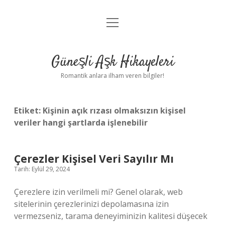
menüyü
Anasayfa
aç
Gizlilik Politikası
Güneşli Aşk Hikayeleri
Yasal Uyarı
Romantik anlara ilham veren bilgiler!
Hakkımızda
Etiket:
Kişinin açık rızası olmaksızın kişisel
veriler hangi şartlarda işlenebilir
Çerezler Kişisel Veri Sayılır Mı
Tarih: Eylül 29, 2024
Çerezlere izin verilmeli mi? Genel olarak, web
sitelerinin çerezlerinizi depolamasına izin
vermezseniz, tarama deneyiminizin kalitesi düşecek