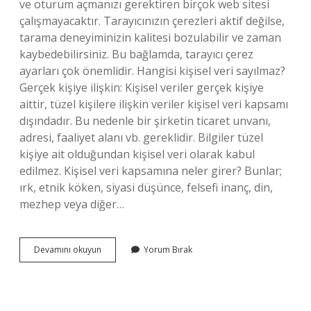
ve oturum açmanızı gerektiren birçok web sitesi
çalışmayacaktır. Tarayıcınızın çerezleri aktif değilse,
tarama deneyiminizin kalitesi bozulabilir ve zaman
kaybedebilirsiniz. Bu bağlamda, tarayıcı çerez
ayarları çok önemlidir. Hangisi kişisel veri sayılmaz?
Gerçek kişiye ilişkin: Kişisel veriler gerçek kişiye
aittir, tüzel kişilere ilişkin veriler kişisel veri kapsamı
dışındadır. Bu nedenle bir şirketin ticaret unvanı,
adresi, faaliyet alanı vb. gereklidir. Bilgiler tüzel
kişiye ait olduğundan kişisel veri olarak kabul
edilmez. Kişisel veri kapsamına neler girer? Bunlar;
ırk, etnik köken, siyasi düşünce, felsefi inanç, din,
mezhep veya diğer…
Çerezler
Devamını okuyun
Yorum Bırak
Kişisel
Veri
Sayılır
Mı