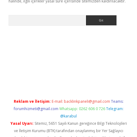
halinde, ilgili içerikler yasal süre içerisinde sitemizden kaldırılacaktır.
Arama
eni giriş
Betexper giriş adresi güncellendi
betexper.xyz
hiltonb
Reklam ve İletişim:
E-mail:
backlinkpaneli@gmail.com
Teams:
forumhizmeti@gmail.com
Whatsapp: 0262 606 0 726
Telegram:
@karabul
Yasal Uyarı:
Sitemiz, 5651 Sayılı Kanun gereğince Bilgi Teknolojileri
ve İletişim Kurumu (BTK) tarafından onaylanmış bir Yer Sağlayıcı