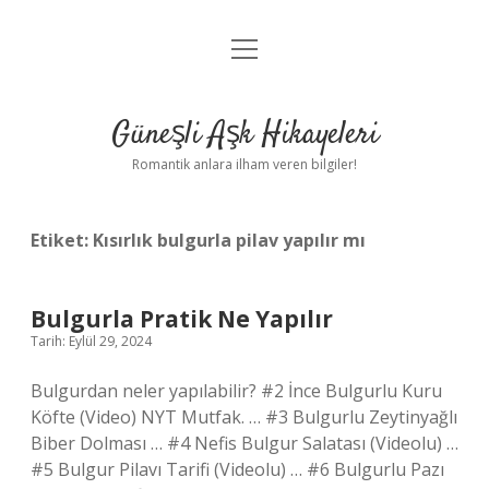
menüyü
Anasayfa
aç
Gizlilik Politikası
Güneşli Aşk Hikayeleri
Yasal Uyarı
Romantik anlara ilham veren bilgiler!
Hakkımızda
Etiket:
Kısırlık bulgurla pilav yapılır mı
Bulgurla Pratik Ne Yapılır
Tarih: Eylül 29, 2024
Bulgurdan neler yapılabilir? #2 İnce Bulgurlu Kuru
Köfte (Video) NYT Mutfak. … #3 Bulgurlu Zeytinyağlı
Biber Dolması … #4 Nefis Bulgur Salatası (Videolu) …
#5 Bulgur Pilavı Tarifi (Videolu) … #6 Bulgurlu Pazı