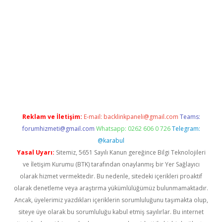
yeni giriş
Betexper giriş adresi güncellendi
betexper.xyz
hilton
Reklam ve İletişim:
E-mail:
backlinkpaneli@gmail.com
Teams:
forumhizmeti@gmail.com
Whatsapp: 0262 606 0 726
Telegram:
@karabul
Yasal Uyarı:
Sitemiz, 5651 Sayılı Kanun gereğince Bilgi Teknolojileri
ve İletişim Kurumu (BTK) tarafından onaylanmış bir Yer Sağlayıcı
olarak hizmet vermektedir. Bu nedenle, sitedeki içerikleri proaktif
olarak denetleme veya araştırma yükümlülüğümüz bulunmamaktadır.
Ancak, üyelerimiz yazdıkları içeriklerin sorumluluğunu taşımakta olup,
siteye üye olarak bu sorumluluğu kabul etmiş sayılırlar. Bu internet