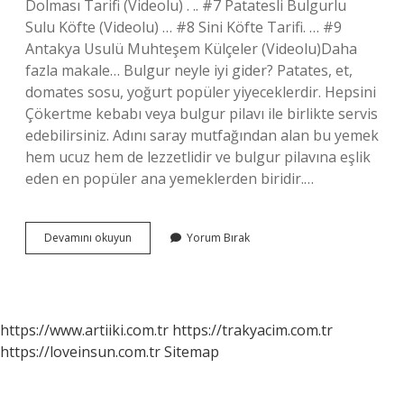
Dolması Tarifi (Videolu) . .. #7 Patatesli Bulgurlu
Sulu Köfte (Videolu) … #8 Sini Köfte Tarifi. … #9
Antakya Usulü Muhteşem Külçeler (Videolu)Daha
fazla makale… Bulgur neyle iyi gider? Patates, et,
domates sosu, yoğurt popüler yiyeceklerdir. Hepsini
Çökertme kebabı veya bulgur pilavı ile birlikte servis
edebilirsiniz. Adını saray mutfağından alan bu yemek
hem ucuz hem de lezzetlidir ve bulgur pilavına eşlik
eden en popüler ana yemeklerden biridir.…
Bulgurla
Devamını okuyun
Yorum Bırak
Pratik
Ne
Yapılır
https://www.artiiki.com.tr
https://trakyacim.com.tr
https://loveinsun.com.tr
Sitemap