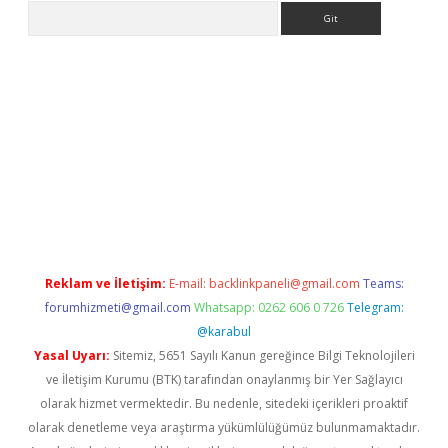
Arama
t casino
ilbet yeni giriş
Betexper giriş adresi güncellendi
betex
Reklam ve İletişim:
E-mail:
backlinkpaneli@gmail.com
Teams:
forumhizmeti@gmail.com
Whatsapp: 0262 606 0 726
Telegram:
@karabul
Yasal Uyarı:
Sitemiz, 5651 Sayılı Kanun gereğince Bilgi Teknolojileri
ve İletişim Kurumu (BTK) tarafından onaylanmış bir Yer Sağlayıcı
olarak hizmet vermektedir. Bu nedenle, sitedeki içerikleri proaktif
olarak denetleme veya araştırma yükümlülüğümüz bulunmamaktadır.