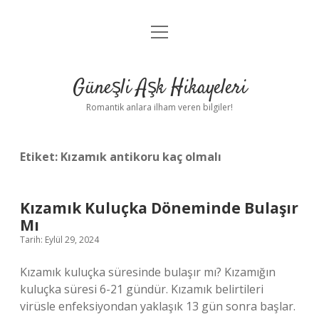
menüyü
Anasayfa
aç
Gizlilik Politikası
Güneşli Aşk Hikayeleri
Yasal Uyarı
Romantik anlara ilham veren bilgiler!
Hakkımızda
Etiket:
Kızamık antikoru kaç olmalı
Kızamık Kuluçka Döneminde Bulaşır
Mı
Tarih: Eylül 29, 2024
Kızamık kuluçka süresinde bulaşır mı? Kızamığın
kuluçka süresi 6-21 gündür. Kızamık belirtileri
virüsle enfeksiyondan yaklaşık 13 gün sonra başlar.