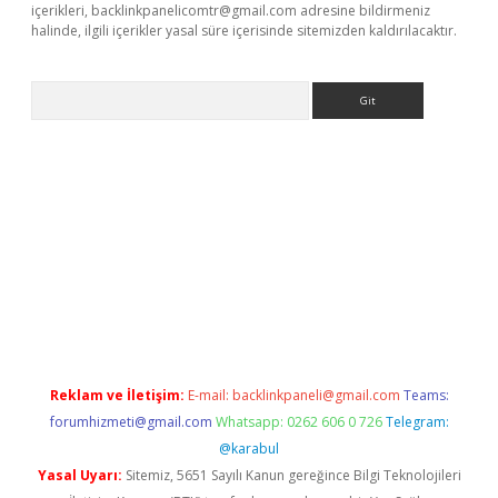
içerikleri,
backlinkpanelicomtr@gmail.com
adresine bildirmeniz
halinde, ilgili içerikler yasal süre içerisinde sitemizden kaldırılacaktır.
Arama
eni giriş
Betexper giriş adresi güncellendi
betexper.xyz
hilton
Reklam ve İletişim:
E-mail:
backlinkpaneli@gmail.com
Teams:
forumhizmeti@gmail.com
Whatsapp: 0262 606 0 726
Telegram:
@karabul
Yasal Uyarı:
Sitemiz, 5651 Sayılı Kanun gereğince Bilgi Teknolojileri