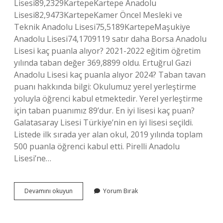
Lisesi89,2329KartepeKartepe Anadolu
Lisesi82,9473KartepeKamer Öncel Mesleki ve
Teknik Anadolu Lisesi75,5189KartepeMaşukiye
Anadolu Lisesi74,1709119 satır daha Borsa Anadolu
Lisesi kaç puanla alıyor? 2021-2022 eğitim öğretim
yılında taban değer 369,8899 oldu. Ertuğrul Gazi
Anadolu Lisesi kaç puanla alıyor 2024? Taban tavan
puanı hakkında bilgi: Okulumuz yerel yerleştirme
yoluyla öğrenci kabul etmektedir. Yerel yerleştirme
için taban puanımız 89’dur. En iyi lisesi kaç puan?
Galatasaray Lisesi Türkiye’nin en iyi lisesi seçildi.
Listede ilk sırada yer alan okul, 2019 yılında toplam
500 puanla öğrenci kabul etti. Pirelli Anadolu
Lisesi’ne…
Pirelli
Devamını okuyun
Yorum Bırak
Anadolu
Lisesi
Kaç