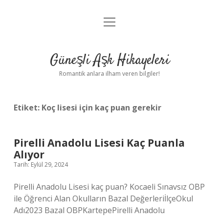
menüyü
Anasayfa
aç
Gizlilik Politikası
Güneşli Aşk Hikayeleri
Yasal Uyarı
Romantik anlara ilham veren bilgiler!
Hakkımızda
Etiket:
Koç lisesi için kaç puan gerekir
Pirelli Anadolu Lisesi Kaç Puanla
Alıyor
Tarih: Eylül 29, 2024
Pirelli Anadolu Lisesi kaç puan? Kocaeli Sınavsız OBP
ile Öğrenci Alan Okulların Bazal DeğerleriİlçeOkul
Adı2023 Bazal OBPKartepePirelli Anadolu