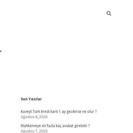
i
Sidebar
Son Yazılar
betci
vdcasino giriş
ilbet casino
ilbet yeni giriş
B
Kuveyt Türk kredi kartı 1 ay gecikirse ne olur ?
Ağustos 8, 2026
Mahkemeye en fazla kaç avukat girebilir ?
Ağustos 7, 2026