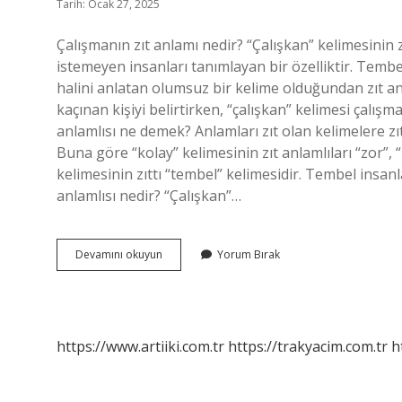
Tarih: Ocak 27, 2025
Çalışmanın zıt anlamı nedir? “Çalışkan” kelimesinin 
istemeyen insanları tanımlayan bir özelliktir. Tembel
halini anlatan olumsuz bir kelime olduğundan zıt an
kaçınan kişiyi belirtirken, “çalışkan” kelimesi çalışm
anlamlısı ne demek? Anlamları zıt olan kelimelere zıt
Buna göre “kolay” kelimesinin zıt anlamlıları “zor”, “
kelimesinin zıttı “tembel” kelimesidir. Tembel insan
anlamlısı nedir? “Çalışkan”…
Çalışkan
Devamını okuyun
Yorum Bırak
Kelimesinin
Zit
Anlamı
Nedir
https://www.artiiki.com.tr
https://trakyacim.com.tr
h