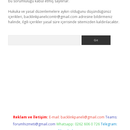
bu sorumluluğu kabul etmiş sayılırlar.
Hukuka ve yasal düzenlemelere aykırı olduğunu düşündüğünüz
içerikleri,
backlinkpanelicomtr@gmail.com
adresine bildirmeniz
halinde, ilgili içerikler yasal süre içerisinde sitemizden kaldırılacaktır.
Arama
eni giriş
Betexper giriş adresi güncellendi
betexper.xyz
hilton
Reklam ve İletişim:
E-mail:
backlinkpaneli@gmail.com
Teams:
forumhizmeti@gmail.com
Whatsapp: 0262 606 0 726
Telegram: