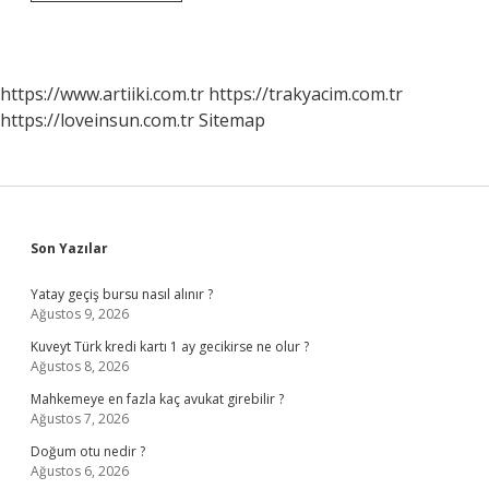
Yaklaşımı
Hangi
Filozof
https://www.artiiki.com.tr
https://trakyacim.com.tr
https://loveinsun.com.tr
Sitemap
Sidebar
Son Yazılar
Yatay geçiş bursu nasıl alınır ?
Ağustos 9, 2026
Kuveyt Türk kredi kartı 1 ay gecikirse ne olur ?
Ağustos 8, 2026
Mahkemeye en fazla kaç avukat girebilir ?
Ağustos 7, 2026
Doğum otu nedir ?
Ağustos 6, 2026