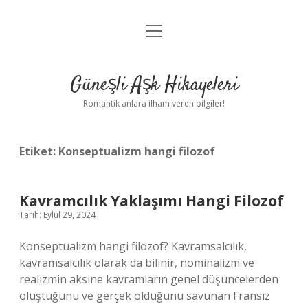
menüyü
Anasayfa
aç
Gizlilik Politikası
Güneşli Aşk Hikayeleri
Yasal Uyarı
Romantik anlara ilham veren bilgiler!
Hakkımızda
Etiket:
Konseptualizm hangi filozof
Kavramcılık Yaklaşımı Hangi Filozof
Tarih: Eylül 29, 2024
Konseptualizm hangi filozof? Kavramsalcılık,
kavramsalcılık olarak da bilinir, nominalizm ve
realizmin aksine kavramların genel düşüncelerden
oluştuğunu ve gerçek olduğunu savunan Fransız