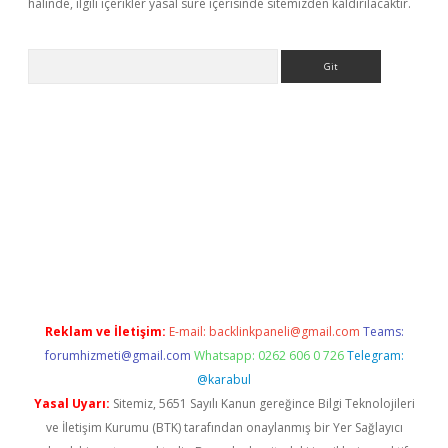
halinde, ilgili içerikler yasal süre içerisinde sitemizden kaldırılacaktır.
Arama
eni giriş
Betexper giriş adresi güncellendi
betexper.xyz
hiltonb
Reklam ve İletişim:
E-mail:
backlinkpaneli@gmail.com
Teams:
forumhizmeti@gmail.com
Whatsapp: 0262 606 0 726
Telegram:
@karabul
Yasal Uyarı:
Sitemiz, 5651 Sayılı Kanun gereğince Bilgi Teknolojileri
ve İletişim Kurumu (BTK) tarafından onaylanmış bir Yer Sağlayıcı