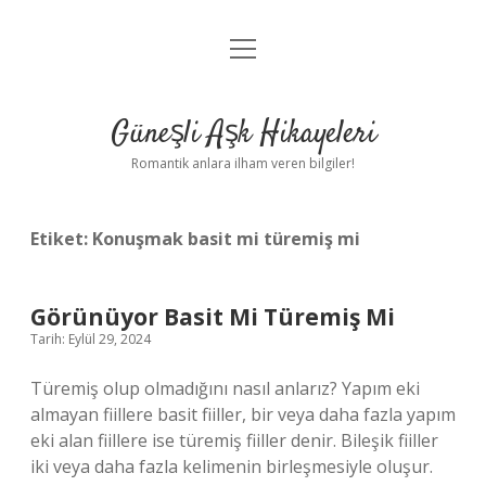
menüyü
Anasayfa
aç
Gizlilik Politikası
Güneşli Aşk Hikayeleri
Yasal Uyarı
Romantik anlara ilham veren bilgiler!
Hakkımızda
Etiket:
Konuşmak basit mi türemiş mi
Görünüyor Basit Mi Türemiş Mi
Tarih: Eylül 29, 2024
Türemiş olup olmadığını nasıl anlarız? Yapım eki
almayan fiillere basit fiiller, bir veya daha fazla yapım
eki alan fiillere ise türemiş fiiller denir. Bileşik fiiller
iki veya daha fazla kelimenin birleşmesiyle oluşur.