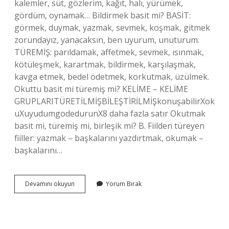
kalemler, süt, gözlerim, kağıt, halı, yürümek,
gördüm, oynamak… Bildirmek basit mi? BASİT:
görmek, duymak, yazmak, sevmek, koşmak, gitmek
zorundayız, yanacaksın, ben uyurum, unuturum.
TÜREMİŞ: parıldamak, affetmek, sevmek, ısınmak,
kötüleşmek, karartmak, bildirmek, karşılaşmak,
kavga etmek, bedel ödetmek, korkutmak, üzülmek.
Okuttu basit mi türemiş mi? KELİME – KELİME
GRUPLARITÜRETİLMİŞBİLEŞTİRİLMİŞkonuşabilirXok
uXuyudumgodedurunX8 daha fazla satır Okutmak
basit mi, türemiş mi, birleşik mi? B. Fiilden türeyen
fiiller: yazmak – başkalarını yazdırtmak, okumak –
başkalarını…
Görünüyor
Devamını okuyun
Yorum Bırak
Basit
Mi
Türemiş
Mi