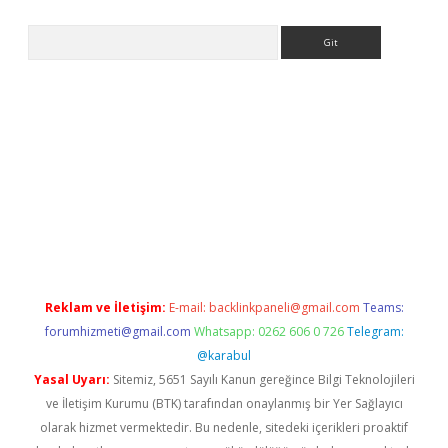
Arama
yeni giriş
Betexper giriş adresi güncellendi
betexper.xyz
hilton
Reklam ve İletişim:
E-mail:
backlinkpaneli@gmail.com
Teams:
forumhizmeti@gmail.com
Whatsapp: 0262 606 0 726
Telegram:
@karabul
Yasal Uyarı:
Sitemiz, 5651 Sayılı Kanun gereğince Bilgi Teknolojileri
ve İletişim Kurumu (BTK) tarafından onaylanmış bir Yer Sağlayıcı
olarak hizmet vermektedir. Bu nedenle, sitedeki içerikleri proaktif