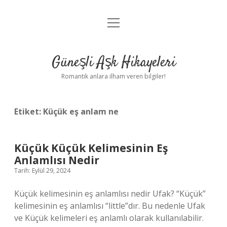
menüyü
Anasayfa
aç
Gizlilik Politikası
Güneşli Aşk Hikayeleri
Yasal Uyarı
Romantik anlara ilham veren bilgiler!
Hakkımızda
Etiket:
Küçük eş anlam ne
Küçük Küçük Kelimesinin Eş
Anlamlısı Nedir
Tarih: Eylül 29, 2024
Küçük kelimesinin eş anlamlısı nedir Ufak? “Küçük”
kelimesinin eş anlamlısı “little”dır. Bu nedenle Ufak
ve Küçük kelimeleri eş anlamlı olarak kullanılabilir.