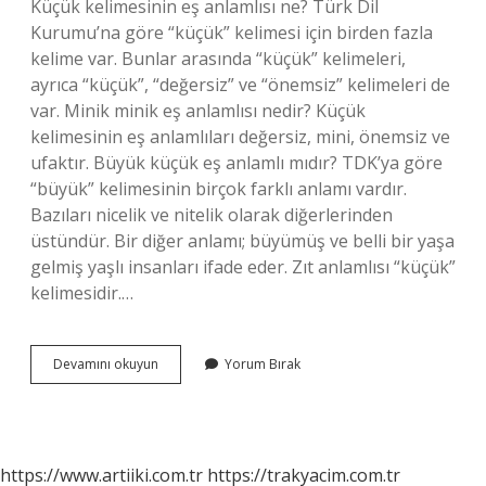
Küçük kelimesinin eş anlamlısı ne? Türk Dil
Kurumu’na göre “küçük” kelimesi için birden fazla
kelime var. Bunlar arasında “küçük” kelimeleri,
ayrıca “küçük”, “değersiz” ve “önemsiz” kelimeleri de
var. Minik minik eş anlamlısı nedir? Küçük
kelimesinin eş anlamlıları değersiz, mini, önemsiz ve
ufaktır. Büyük küçük eş anlamlı mıdır? TDK’ya göre
“büyük” kelimesinin birçok farklı anlamı vardır.
Bazıları nicelik ve nitelik olarak diğerlerinden
üstündür. Bir diğer anlamı; büyümüş ve belli bir yaşa
gelmiş yaşlı insanları ifade eder. Zıt anlamlısı “küçük”
kelimesidir.…
Küçük
Devamını okuyun
Yorum Bırak
Küçük
Kelimesinin
Eş
Anlamlısı
Nedir
https://www.artiiki.com.tr
https://trakyacim.com.tr