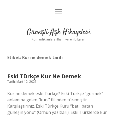
menüyü
Anasayfa
aç
Gizlilik Politikası
Güneşli Aşk Hikayeleri
Yasal Uyarı
Romantik anlara ilham veren bilgiler!
Hakkımızda
Etiket:
Kur ne demek tarih
Eski Türkçe Kur Ne Demek
Tarih: Mart 12, 2025
Kur ne demek eski Türkçe? Eski Türkçe “germek”
anlamına gelen “kur-” fiilinden türemiştir.
Karşılaştırınız. Eski Türkçe Kuru “batı, batan
güneşin yönü” (Orhun yazıtları). Eski Türklerde kur