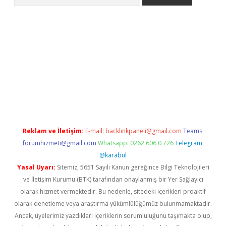
 yeni giriş
Betexper giriş adresi güncellendi
betexper.xyz
hilto
Reklam ve İletişim:
E-mail:
backlinkpaneli@gmail.com
Teams:
forumhizmeti@gmail.com
Whatsapp: 0262 606 0 726
Telegram:
@karabul
Yasal Uyarı:
Sitemiz, 5651 Sayılı Kanun gereğince Bilgi Teknolojileri
ve İletişim Kurumu (BTK) tarafından onaylanmış bir Yer Sağlayıcı
olarak hizmet vermektedir. Bu nedenle, sitedeki içerikleri proaktif
olarak denetleme veya araştırma yükümlülüğümüz bulunmamaktadır.
Ancak, üyelerimiz yazdıkları içeriklerin sorumluluğunu taşımakta olup,