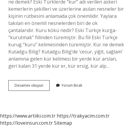
ne demek? Eski Türklerde “kur” adı verilen askeri
kemerlerin şekilleri ve üzerlerine asılan nesneler bir
kişinin rütbesini anlamada çok önemlidir. Yaylara
takılan en önemli nesnelerden biri de ok
çantalarıdır. Kuru kökü nedir? Eski Türkçe kurġa-
“kurutmak” fiilinden türemiştir. Bu fiil Eski Türkçe
kuruġ “kuru” kelimesinden türemiştir. Kür ne demek
Kutadgu Bilig? Kutadgu Bilig’de ‘cesur, yiğit, sağlam’
anlamına gelen kür kelimesi bir yerde kür arslan,
geri kalan 31 yerde kür er, kür ersig, kür alp…
Eski
Devamını okuyun
Yorum Bırak
Türkçe
Kur
Ne
Demek
https://www.artiiki.com.tr
https://trakyacim.com.tr
https://loveinsun.com.tr
Sitemap