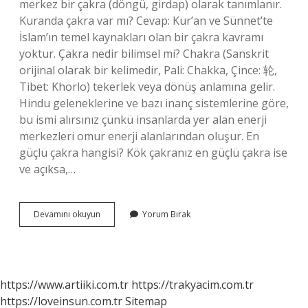
merkez bir çakra (döngü, girdap) olarak tanımlanır.
Kuranda çakra var mı? Cevap: Kur’an ve Sünnet’te
İslam’ın temel kaynakları olan bir çakra kavramı
yoktur. Çakra nedir bilimsel mi? Chakra (Sanskrit
orijinal olarak bir kelimedir, Pali: Chakka, Çince: 轮,
Tibet: Khorlo) tekerlek veya dönüş anlamına gelir.
Hindu geleneklerine ve bazı inanç sistemlerine göre,
bu ismi alırsınız çünkü insanlarda yer alan enerji
merkezleri omur enerji alanlarından oluşur. En
güçlü çakra hangisi? Kök çakranız en güçlü çakra ise
ve açıksa,…
Gerçek
Devamını okuyun
Yorum Bırak
Hayatta
Çakra
Var
Mı
https://www.artiiki.com.tr
https://trakyacim.com.tr
https://loveinsun.com.tr
Sitemap