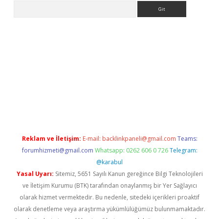
Arama
yeni giriş
Betexper giriş adresi güncellendi
betexper.xyz
hilton
Reklam ve İletişim:
E-mail:
backlinkpaneli@gmail.com
Teams:
forumhizmeti@gmail.com
Whatsapp: 0262 606 0 726
Telegram:
@karabul
Yasal Uyarı:
Sitemiz, 5651 Sayılı Kanun gereğince Bilgi Teknolojileri
ve İletişim Kurumu (BTK) tarafından onaylanmış bir Yer Sağlayıcı
olarak hizmet vermektedir. Bu nedenle, sitedeki içerikleri proaktif
olarak denetleme veya araştırma yükümlülüğümüz bulunmamaktadır.