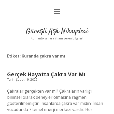
menüyü
Anasayfa
aç
Gizlilik Politikası
Güneşli Aşk Hikayeleri
Yasal Uyarı
Romantik anlara ilham veren bilgiler!
Hakkımızda
Etiket:
Kuranda çakra var mı
Gerçek Hayatta Çakra Var Mı
Tarih: Şubat 19, 2025
Çakralar gerçekten var mı? Çakraların varlığı
bilimsel olarak deneyler olmasına rağmen,
gösterilmemiştir. İnsanlarda çakra var mıdır? İnsan
vücudunda 7 temel enerji merkezi vardır. Her