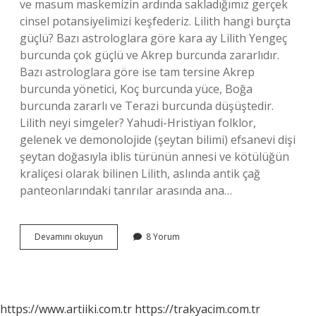
ve masum maskemizin ardında sakladığımız gerçek
cinsel potansiyelimizi keşfederiz. Lilith hangi burçta
güçlü? Bazı astrologlara göre kara ay Lilith Yengeç
burcunda çok güçlü ve Akrep burcunda zararlıdır.
Bazı astrologlara göre ise tam tersine Akrep
burcunda yönetici, Koç burcunda yüce, Boğa
burcunda zararlı ve Terazi burcunda düşüştedir.
Lilith neyi simgeler? Yahudi-Hristiyan folklor,
gelenek ve demonolojide (şeytan bilimi) efsanevi dişi
şeytan doğasıyla iblis türünün annesi ve kötülüğün
kraliçesi olarak bilinen Lilith, aslında antik çağ
panteonlarındaki tanrılar arasında ana…
Lilith
Devamını okuyun
8 Yorum
Burcu
Neyi
Temsil
Eder
https://www.artiiki.com.tr
https://trakyacim.com.tr