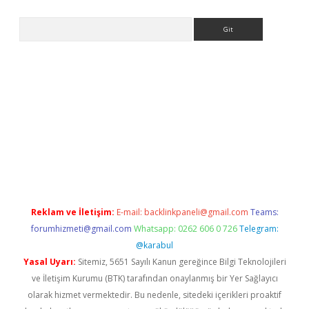
Arama
yeni giriş
Betexper giriş adresi güncellendi
betexper.xyz
hilton
Reklam ve İletişim:
E-mail:
backlinkpaneli@gmail.com
Teams:
forumhizmeti@gmail.com
Whatsapp: 0262 606 0 726
Telegram:
@karabul
Yasal Uyarı:
Sitemiz, 5651 Sayılı Kanun gereğince Bilgi Teknolojileri
ve İletişim Kurumu (BTK) tarafından onaylanmış bir Yer Sağlayıcı
olarak hizmet vermektedir. Bu nedenle, sitedeki içerikleri proaktif