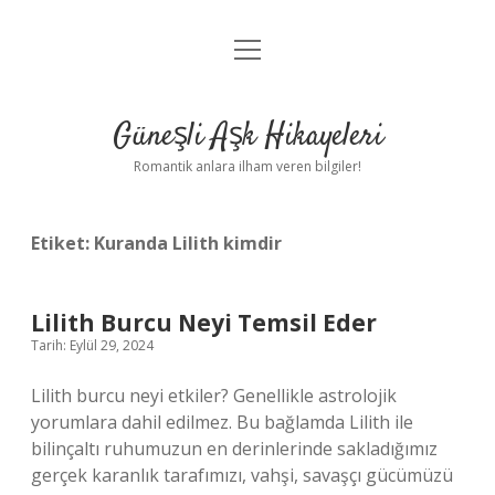
menüyü
Anasayfa
aç
Gizlilik Politikası
Güneşli Aşk Hikayeleri
Yasal Uyarı
Romantik anlara ilham veren bilgiler!
Hakkımızda
Etiket:
Kuranda Lilith kimdir
Lilith Burcu Neyi Temsil Eder
Tarih: Eylül 29, 2024
Lilith burcu neyi etkiler? Genellikle astrolojik
yorumlara dahil edilmez. Bu bağlamda Lilith ile
bilinçaltı ruhumuzun en derinlerinde sakladığımız
gerçek karanlık tarafımızı, vahşi, savaşçı gücümüzü