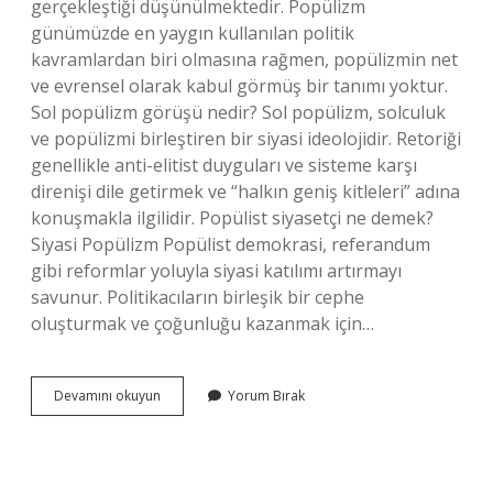
gerçekleştiği düşünülmektedir. Popülizm
günümüzde en yaygın kullanılan politik
kavramlardan biri olmasına rağmen, popülizmin net
ve evrensel olarak kabul görmüş bir tanımı yoktur.
Sol popülizm görüşü nedir? Sol popülizm, solculuk
ve popülizmi birleştiren bir siyasi ideolojidir. Retoriği
genellikle anti-elitist duyguları ve sisteme karşı
direnişi dile getirmek ve “halkın geniş kitleleri” adına
konuşmakla ilgilidir. Popülist siyasetçi ne demek?
Siyasi Popülizm Popülist demokrasi, referandum
gibi reformlar yoluyla siyasi katılımı artırmayı
savunur. Politikacıların birleşik bir cephe
oluşturmak ve çoğunluğu kazanmak için…
Popülist
Devamını okuyun
Yorum Bırak
Siyaset
Ne
Demek