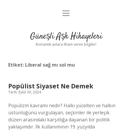
menüyü
Anasayfa
aç
Gizlilik Politikası
Güneşli Aşk Hikayeleri
Yasal Uyarı
Romantik anlara ilham veren bilgiler!
Hakkımızda
Etiket:
Liberal sağ mı sol mu
Popülist Siyaset Ne Demek
Tarih: Eylül 30, 2024
Popülizm kavramı nedir? Halkı yücelten ve halkın
üstünlüğünü vurgulayan, seçkinler ile yerleşik
düzen arasındaki karşıtlığa dayanan bir politik
yaklaşımdır. İlk kullanımının 19. yüzyılda