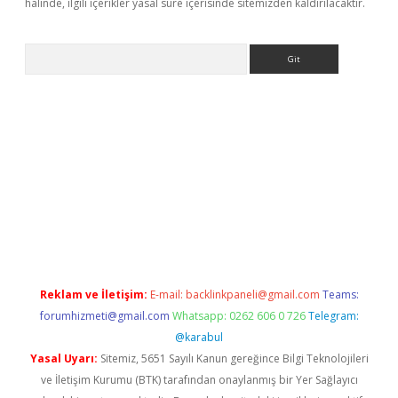
halinde, ilgili içerikler yasal süre içerisinde sitemizden kaldırılacaktır.
Arama
t yeni giriş
Betexper giriş adresi güncellendi
betexper.xyz
hilt
Reklam ve İletişim:
E-mail:
backlinkpaneli@gmail.com
Teams:
forumhizmeti@gmail.com
Whatsapp: 0262 606 0 726
Telegram:
@karabul
Yasal Uyarı:
Sitemiz, 5651 Sayılı Kanun gereğince Bilgi Teknolojileri
ve İletişim Kurumu (BTK) tarafından onaylanmış bir Yer Sağlayıcı