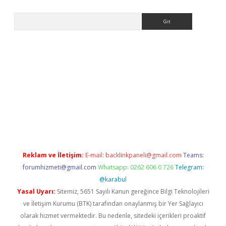
Arama
eni giriş
Betexper giriş adresi güncellendi
betexper.xyz
hiltonb
Reklam ve İletişim:
E-mail:
backlinkpaneli@gmail.com
Teams:
forumhizmeti@gmail.com
Whatsapp: 0262 606 0 726
Telegram:
@karabul
Yasal Uyarı:
Sitemiz, 5651 Sayılı Kanun gereğince Bilgi Teknolojileri
ve İletişim Kurumu (BTK) tarafından onaylanmış bir Yer Sağlayıcı
olarak hizmet vermektedir. Bu nedenle, sitedeki içerikleri proaktif