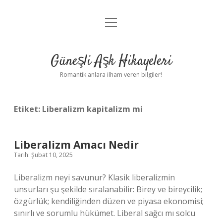
menüyü
Anasayfa
aç
Gizlilik Politikası
Güneşli Aşk Hikayeleri
Yasal Uyarı
Romantik anlara ilham veren bilgiler!
Hakkımızda
Etiket:
Liberalizm kapitalizm mi
Liberalizm Amacı Nedir
Tarih: Şubat 10, 2025
Liberalizm neyi savunur? Klasik liberalizmin
unsurları şu şekilde sıralanabilir: Birey ve bireycilik;
özgürlük; kendiliğinden düzen ve piyasa ekonomisi;
sınırlı ve sorumlu hükümet. Liberal sağcı mı solcu