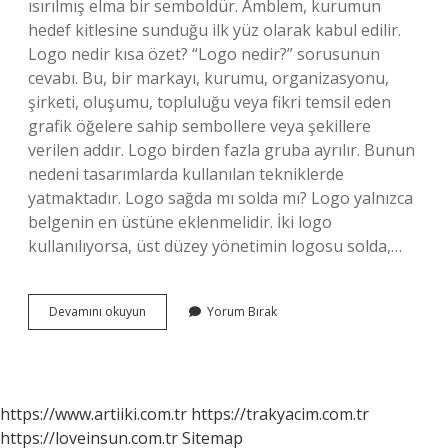
ısırılmış elma bir semboldür. Amblem, kurumun
hedef kitlesine sunduğu ilk yüz olarak kabul edilir.
Logo nedir kısa özet? “Logo nedir?” sorusunun
cevabı. Bu, bir markayı, kurumu, organizasyonu,
şirketi, oluşumu, topluluğu veya fikri temsil eden
grafik öğelere sahip sembollere veya şekillere
verilen addır. Logo birden fazla gruba ayrılır. Bunun
nedeni tasarımlarda kullanılan tekniklerde
yatmaktadır. Logo sağda mı solda mı? Logo yalnızca
belgenin en üstüne eklenmelidir. İki logo
kullanılıyorsa, üst düzey yönetimin logosu solda,…
Marka
Devamını okuyun
Yorum Bırak
Amblem
Ve
Logo
Nedir
https://www.artiiki.com.tr
https://trakyacim.com.tr
https://loveinsun.com.tr
Sitemap