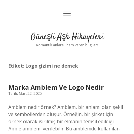
menüyü
Anasayfa
aç
Gizlilik Politikası
Güneşli Aşk Hikayeleri
Yasal Uyarı
Romantik anlara ilham veren bilgiler!
Hakkımızda
Etiket:
Logo çizimi ne demek
Marka Amblem Ve Logo Nedir
Tarih: Mart 22, 2025
Amblem nedir örnek? Amblem, bir anlamı olan şekil
ve sembollerden oluşur. Örneğin, bir şirket için
örnek olarak ısırılmış bir elmanın temsil edildiği
Apple amblemi verilebilir. Bu amblemde kullanılan