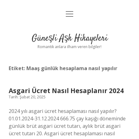
menüyü
Anasayfa
aç
Gizlilik Politikası
Güneşli Aşk Hikayeleri
Yasal Uyarı
Romantik anlara ilham veren bilgiler!
Hakkımızda
Etiket:
Maaş günlük hesaplama nasıl yapılır
Asgari Ücret Nasıl Hesaplanır 2024
Tarih: Şubat 20, 2025
2024 yılı asgari ücret hesaplaması nasıl yapılır?
01.01.2024-31.12.2024 666.75 çay kaşığı döneminde
günlük brüt asgari ücret tutarı, aylık brüt asgari
ücret tutarı 20. Asgari ücret hesaplaması nasıl