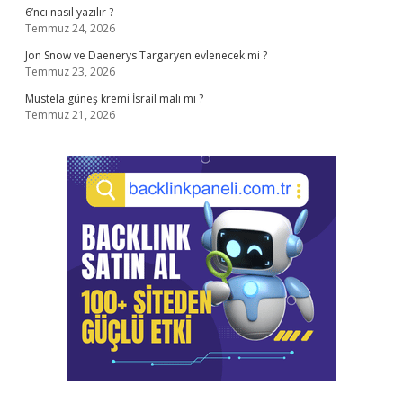
6’ncı nasıl yazılır ?
Temmuz 24, 2026
Jon Snow ve Daenerys Targaryen evlenecek mi ?
Temmuz 23, 2026
Mustela güneş kremi İsrail malı mı ?
Temmuz 21, 2026