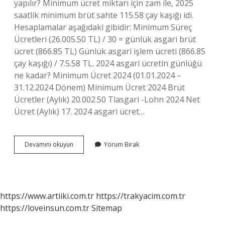
yapılır? Minimum ücret miktarı için zam ile, 2025
saatlik minimum brüt sahte 115.58 çay kaşığı idi.
Hesaplamalar aşağıdaki gibidir: Minimum Süreç
Ücretleri (26.005.50 TL) / 30 = günlük asgari brüt
ücret (866.85 TL) Günlük asgari işlem ücreti (866.85
çay kaşığı) / 7.5.58 TL. 2024 asgari ücretin günlüğü
ne kadar? Minimum Ücret 2024 (01.01.2024 –
31.12.2024 Dönem) Minimum Ücret 2024 Brüt
Ücretler (Aylık) 20.002.50 Tlasgari -Lohn 2024 Net
Ücret (Aylık) 17. 2024 asgari ücret…
Asgari
Devamını okuyun
Yorum Bırak
Ücret
Nasıl
Hesaplanır
2024
https://www.artiiki.com.tr
https://trakyacim.com.tr
https://loveinsun.com.tr
Sitemap