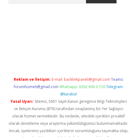
yeni giriş
Betexper giriş adresi güncellendi
betexper.xyz
hilton
Reklam ve İletişim:
E-mail:
backlinkpaneli@gmail.com
Teams:
forumhizmeti@gmail.com
Whatsapp: 0262 606 0 726
Telegram:
@karabul
Yasal Uyarı:
Sitemiz, 5651 Sayılı Kanun gereğince Bilgi Teknolojileri
ve İletişim Kurumu (BTK) tarafından onaylanmış bir Yer Sağlayıcı
olarak hizmet vermektedir. Bu nedenle, sitedeki içerikleri proaktif
olarak denetleme veya araştırma yükümlülüğümüz bulunmamaktadır.
Ancak, üyelerimiz yazdıkları içeriklerin sorumluluğunu taşımakta olup,