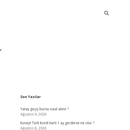
i
Sidebar
Son Yazılar
betci
vdcasino giriş
ilbet casino
ilbet yeni giriş
Yatay geçiş bursu nasıl alınır ?
Ağustos 9, 2026
Kuveyt Türk kredi kartı 1 ay gecikirse ne olur ?
Ağustos 8, 2026