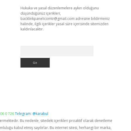
Hukuka ve yasal düzenlemelere aykırı olduğunu
düşündüğünüz içerikleri,
backlinkpanelicomtr@gmail.com
adresine bildirmeniz
halinde, ilgili içerikler yasal süre içerisinde sitemizden
kaldırılacaktır.
Arama
06 0 726
Telegram: @karabul
vermektedir. Bu nedenle, sitedeki içerikleri proaktif olarak denetleme
luğu kabul etmiş sayılırlar. Bu internet sitesi, herhangi bir marka,