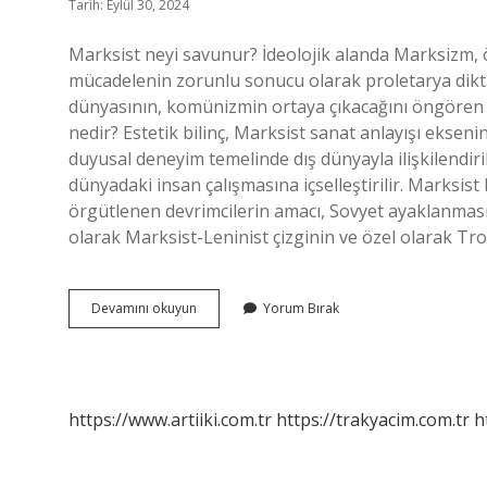
Tarih: Eylül 30, 2024
Marksist neyi savunur? İdeolojik alanda Marksizm, 
mücadelenin zorunlu sonucu olarak proletarya dikt
dünyasının, komünizmin ortaya çıkacağını öngören b
nedir? Estetik bilinç, Marksist sanat anlayışı ekseni
duyusal deneyim temelinde dış dünyayla ilişkilendirili
dünyadaki insan çalışmasına içselleştirilir. Marksis
örgütlenen devrimcilerin amacı, Sovyet ayaklanmasıy
olarak Marksist-Leninist çizginin ve özel olarak Troç
Marksist
Devamını okuyun
Yorum Bırak
Perspektif
Nedir
https://www.artiiki.com.tr
https://trakyacim.com.tr
h