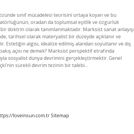
özünde sınıf mücadelesi teorisini ortaya koyan ve bu
atörlüğünün, oradan da toplumsal eşitlik ve özgürlük
ir doktrin olarak tanımlanmaktadır. Marksist sanat anlayış
nde, tarihsel olarak materyalist bir düzeyde açıklanır ve
r. Estetiğin algısı, idealize edilmiş alandan soyutlanır ve dış
t bakış açısı ne demek? Marksist perspektif etrafında
la sosyalist dünya devrimini gerçekleştirmektir. Genel
ki’nin sürekli devrim tezinin bir talebi…
ttps://loveinsun.com.tr
Sitemap