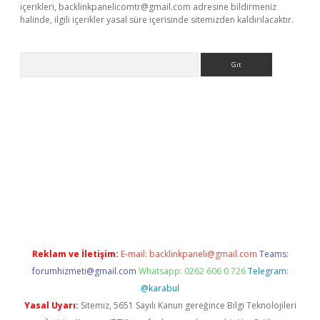
içerikleri,
backlinkpanelicomtr@gmail.com
adresine bildirmeniz
halinde, ilgili içerikler yasal süre içerisinde sitemizden kaldırılacaktır.
Arama
yeni giriş
Betexper giriş adresi güncellendi
betexper.xyz
hilton
Reklam ve İletişim:
E-mail:
backlinkpaneli@gmail.com
Teams:
forumhizmeti@gmail.com
Whatsapp: 0262 606 0 726
Telegram:
@karabul
Yasal Uyarı:
Sitemiz, 5651 Sayılı Kanun gereğince Bilgi Teknolojileri