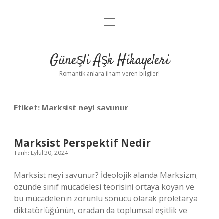
menüyü
Anasayfa
aç
Gizlilik Politikası
Güneşli Aşk Hikayeleri
Yasal Uyarı
Romantik anlara ilham veren bilgiler!
Hakkımızda
Etiket:
Marksist neyi savunur
Marksist Perspektif Nedir
Tarih: Eylül 30, 2024
Marksist neyi savunur? İdeolojik alanda Marksizm,
özünde sınıf mücadelesi teorisini ortaya koyan ve
bu mücadelenin zorunlu sonucu olarak proletarya
diktatörlüğünün, oradan da toplumsal eşitlik ve