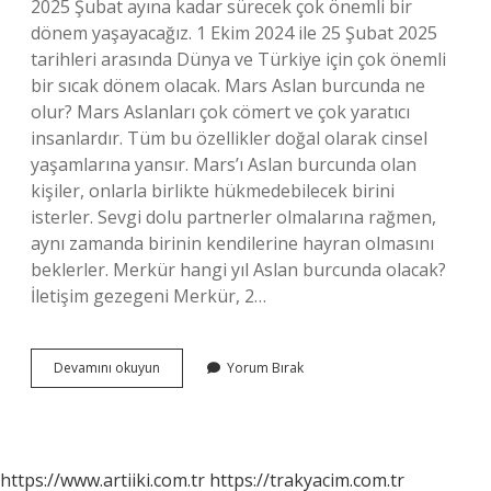
2025 Şubat ayına kadar sürecek çok önemli bir
dönem yaşayacağız. 1 Ekim 2024 ile 25 Şubat 2025
tarihleri ​​arasında Dünya ve Türkiye için çok önemli
bir sıcak dönem olacak. Mars Aslan burcunda ne
olur? Mars Aslanları çok cömert ve çok yaratıcı
insanlardır. Tüm bu özellikler doğal olarak cinsel
yaşamlarına yansır. Mars’ı Aslan burcunda olan
kişiler, onlarla birlikte hükmedebilecek birini
isterler. Sevgi dolu partnerler olmalarına rağmen,
aynı zamanda birinin kendilerine hayran olmasını
beklerler. Merkür hangi yıl Aslan burcunda olacak?
İletişim gezegeni Merkür, 2…
2023
Devamını okuyun
Yorum Bırak
Mars
Aslan
Burcuna
Ne
Zaman
https://www.artiiki.com.tr
https://trakyacim.com.tr
Geçecek