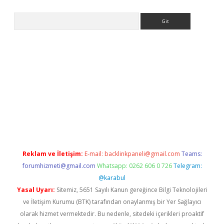
Arama
t yeni giriş
Betexper giriş adresi güncellendi
betexper.xyz
hilt
Reklam ve İletişim:
E-mail:
backlinkpaneli@gmail.com
Teams:
forumhizmeti@gmail.com
Whatsapp: 0262 606 0 726
Telegram:
@karabul
Yasal Uyarı:
Sitemiz, 5651 Sayılı Kanun gereğince Bilgi Teknolojileri
ve İletişim Kurumu (BTK) tarafından onaylanmış bir Yer Sağlayıcı
olarak hizmet vermektedir. Bu nedenle, sitedeki içerikleri proaktif