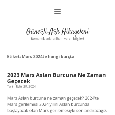
menüyü
Anasayfa
aç
Gizlilik Politikası
Güneşli Aşk Hikayeleri
Yasal Uyarı
Romantik anlara ilham veren bilgiler!
Hakkımızda
Etiket:
Mars 2024te hangi burçta
2023 Mars Aslan Burcuna Ne Zaman
Geçecek
Tarih: Eylül 29, 2024
Mars Aslan burcuna ne zaman geçecek? 2024’te
Mars gerilemesi 2024 yılını Aslan burcunda
başlayacak olan Mars gerilemesiyle sonlandıracağız.