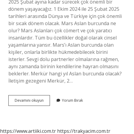
2025 Şubat ayına kadar sürecek çok önemli bir
dönem yaşayacağız. 1 Ekim 2024 ile 25 Şubat 2025
tarihleri ​​arasında Dünya ve Türkiye için çok önemli
bir sıcak dönem olacak. Mars Aslan burcunda ne
olur? Mars Aslanları çok cömert ve çok yaratıcı
insanlardır. Tüm bu özellikler doğal olarak cinsel
yaşamlarına yansır. Mars’ı Aslan burcunda olan
kişiler, onlarla birlikte hükmedebilecek birini
isterler. Sevgi dolu partnerler olmalarına rağmen,
aynı zamanda birinin kendilerine hayran olmasını
beklerler. Merkür hangi yıl Aslan burcunda olacak?
İletişim gezegeni Merkür, 2…
2023
Devamını okuyun
Yorum Bırak
Mars
Aslan
Burcuna
Ne
Zaman
https://www.artiiki.com.tr
https://trakyacim.com.tr
Geçecek