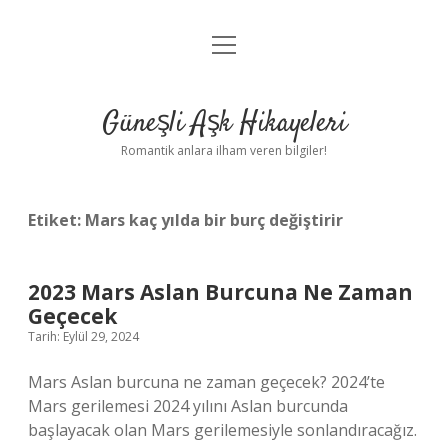
menüyü
Anasayfa
aç
Gizlilik Politikası
Güneşli Aşk Hikayeleri
Yasal Uyarı
Romantik anlara ilham veren bilgiler!
Hakkımızda
Etiket:
Mars kaç yılda bir burç değiştirir
2023 Mars Aslan Burcuna Ne Zaman
Geçecek
Tarih: Eylül 29, 2024
Mars Aslan burcuna ne zaman geçecek? 2024’te
Mars gerilemesi 2024 yılını Aslan burcunda
başlayacak olan Mars gerilemesiyle sonlandıracağız.