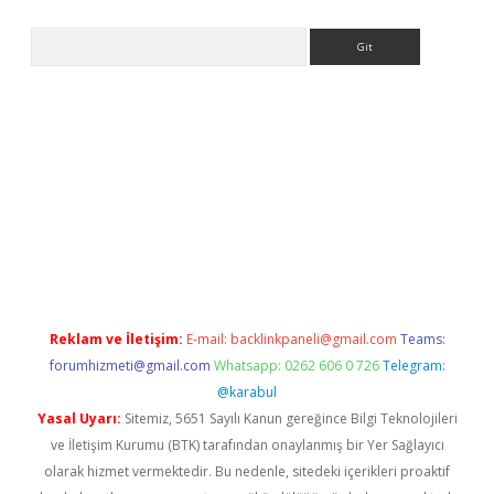
Arama
yeni giriş
Betexper giriş adresi güncellendi
betexper.xyz
hilton
Reklam ve İletişim:
E-mail:
backlinkpaneli@gmail.com
Teams:
forumhizmeti@gmail.com
Whatsapp: 0262 606 0 726
Telegram:
@karabul
Yasal Uyarı:
Sitemiz, 5651 Sayılı Kanun gereğince Bilgi Teknolojileri
ve İletişim Kurumu (BTK) tarafından onaylanmış bir Yer Sağlayıcı
olarak hizmet vermektedir. Bu nedenle, sitedeki içerikleri proaktif