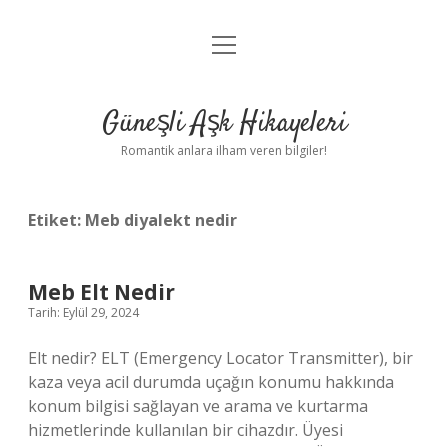
menüyü
Anasayfa
aç
Gizlilik Politikası
Güneşli Aşk Hikayeleri
Yasal Uyarı
Romantik anlara ilham veren bilgiler!
Hakkımızda
Etiket:
Meb diyalekt nedir
Meb Elt Nedir
Tarih: Eylül 29, 2024
Elt nedir? ELT (Emergency Locator Transmitter), bir
kaza veya acil durumda uçağın konumu hakkında
konum bilgisi sağlayan ve arama ve kurtarma
hizmetlerinde kullanılan bir cihazdır. Üyesi