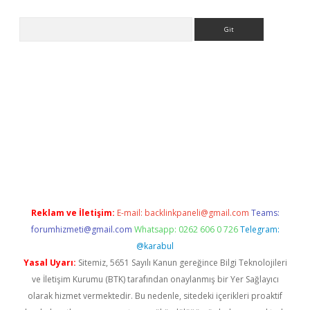
Arama
eni giriş
Betexper giriş adresi güncellendi
betexper.xyz
hiltonb
Reklam ve İletişim:
E-mail:
backlinkpaneli@gmail.com
Teams:
forumhizmeti@gmail.com
Whatsapp: 0262 606 0 726
Telegram:
@karabul
Yasal Uyarı:
Sitemiz, 5651 Sayılı Kanun gereğince Bilgi Teknolojileri
ve İletişim Kurumu (BTK) tarafından onaylanmış bir Yer Sağlayıcı
olarak hizmet vermektedir. Bu nedenle, sitedeki içerikleri proaktif