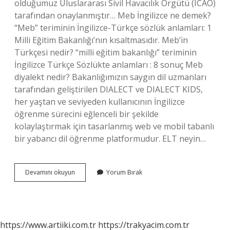
olduğumuz Uluslararası Sivil Havacılık Örgütü (ICAO)
tarafından onaylanmıştır… Meb İngilizce ne demek?
“Meb” teriminin İngilizce-Türkçe sözlük anlamları: 1
Milli Eğitim Bakanlığı’nın kısaltmasıdır. Meb’in
Türkçesi nedir? “milli eğitim bakanlığı” teriminin
İngilizce Türkçe Sözlükte anlamları : 8 sonuç Meb
diyalekt nedir? Bakanlığımızın saygın dil uzmanları
tarafından geliştirilen DIALECT ve DIALECT KIDS,
her yaştan ve seviyeden kullanıcının İngilizce
öğrenme sürecini eğlenceli bir şekilde
kolaylaştırmak için tasarlanmış web ve mobil tabanlı
bir yabancı dil öğrenme platformudur. ELT neyin…
Meb
Devamını okuyun
Yorum Bırak
Elt
Nedir
https://www.artiiki.com.tr
https://trakyacim.com.tr