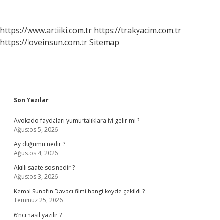
Anlamlısı
Nedir
https://www.artiiki.com.tr
https://trakyacim.com.tr
https://loveinsun.com.tr
Sitemap
Sidebar
Son Yazılar
Avokado faydaları yumurtalıklara iyi gelir mi ?
Ağustos 5, 2026
Ay düğümü nedir ?
Ağustos 4, 2026
Akıllı saate sos nedir ?
Ağustos 3, 2026
Kemal Sunal’ın Davacı filmi hangi köyde çekildi ?
Temmuz 25, 2026
6’ncı nasıl yazılır ?