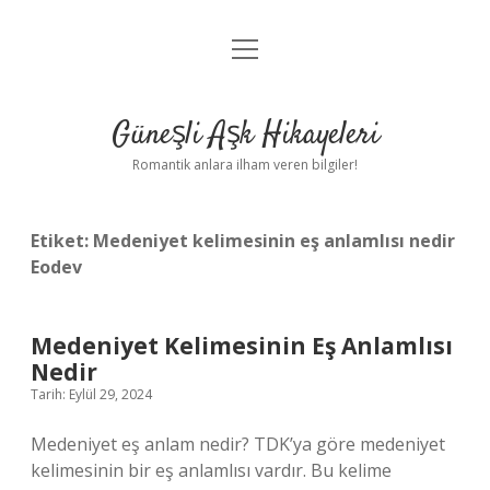
menüyü
Anasayfa
aç
Gizlilik Politikası
Güneşli Aşk Hikayeleri
Yasal Uyarı
Romantik anlara ilham veren bilgiler!
Hakkımızda
Etiket:
Medeniyet kelimesinin eş anlamlısı nedir
Eodev
Medeniyet Kelimesinin Eş Anlamlısı
Nedir
Tarih: Eylül 29, 2024
Medeniyet eş anlam nedir? TDK’ya göre medeniyet
kelimesinin bir eş anlamlısı vardır. Bu kelime