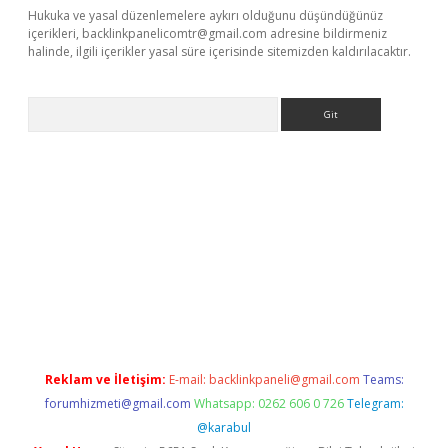
Hukuka ve yasal düzenlemelere aykırı olduğunu düşündüğünüz
içerikleri,
backlinkpanelicomtr@gmail.com
adresine bildirmeniz
halinde, ilgili içerikler yasal süre içerisinde sitemizden kaldırılacaktır.
Arama
eni giriş
Betexper giriş adresi güncellendi
betexper.xyz
hiltonb
Reklam ve İletişim:
E-mail:
backlinkpaneli@gmail.com
Teams:
forumhizmeti@gmail.com
Whatsapp: 0262 606 0 726
Telegram:
@karabul