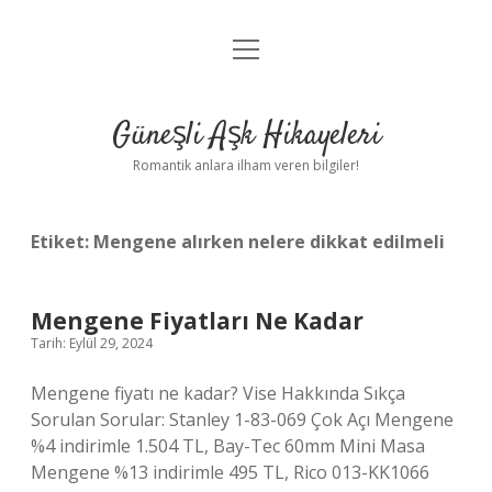
menüyü
Anasayfa
aç
Gizlilik Politikası
Güneşli Aşk Hikayeleri
Yasal Uyarı
Romantik anlara ilham veren bilgiler!
Hakkımızda
Etiket:
Mengene alırken nelere dikkat edilmeli
Mengene Fiyatları Ne Kadar
Tarih: Eylül 29, 2024
Mengene fiyatı ne kadar? Vise Hakkında Sıkça
Sorulan Sorular: Stanley 1-83-069 Çok Açı Mengene
%4 indirimle 1.504 TL, Bay-Tec 60mm Mini Masa
Mengene %13 indirimle 495 TL, Rico 013-KK1066