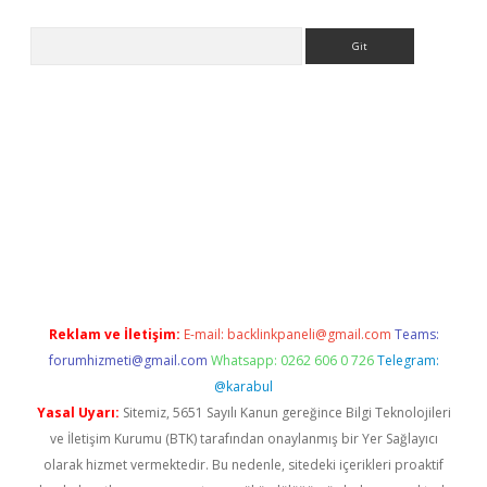
Arama
yeni giriş
Betexper giriş adresi güncellendi
betexper.xyz
hilton
Reklam ve İletişim:
E-mail:
backlinkpaneli@gmail.com
Teams:
forumhizmeti@gmail.com
Whatsapp: 0262 606 0 726
Telegram:
@karabul
Yasal Uyarı:
Sitemiz, 5651 Sayılı Kanun gereğince Bilgi Teknolojileri
ve İletişim Kurumu (BTK) tarafından onaylanmış bir Yer Sağlayıcı
olarak hizmet vermektedir. Bu nedenle, sitedeki içerikleri proaktif